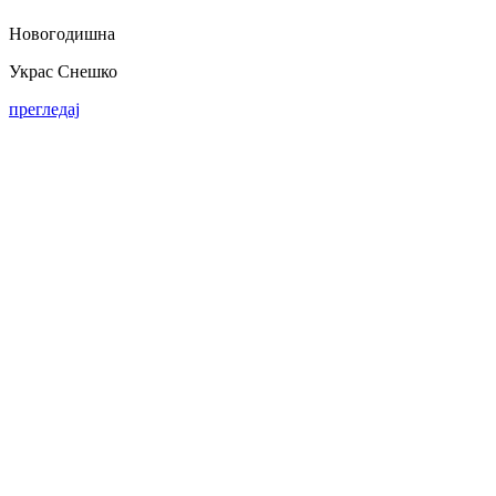
Новогодишна
Украс Снешко
прегледај