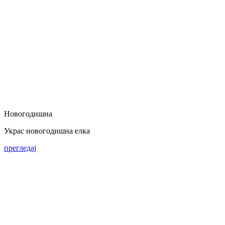
Новогодишна
Украс новогодишна елка
прегледај