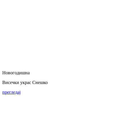
Новогодишна
Висечки украс Снешко
прегледај