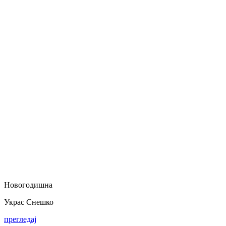
Новогодишна
Украс Снешко
прегледај