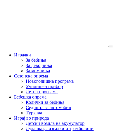
Играчки
За бебиња
За девојчиња
За момчиња
Сезонска опрема
Новогодишна програма
Училишен прибор
Летна програма
Бебешка опрема
Колички за бебиња
Седишта за автомобил
Tуркала
Играј во природа
Детски возила на акумулатор
Лулашки, лизгалки и трамболини