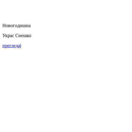
Новогодишна
Украс Снешко
прегледај