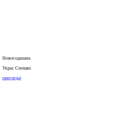
Новогодишна
Украс Снешко
прегледај