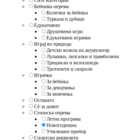
Сите Категории
Бебешка опрема
Колички за бебиња
Туркала и дубаци
Едукативни
Друштвени игри
Едукативни играчки
Играј во природа
Детски возила на акумулатор
Лулашки, лизгалки и трамболини
Трицикли и велосипеди
Тротинети и скироли
Играчки
За бебиња
За девојчиња
За момчиња
Останато
Сè за домот
Сезонска опрема
Летна програма
Новогодишна
Училишен прибор
Спортски реквизити