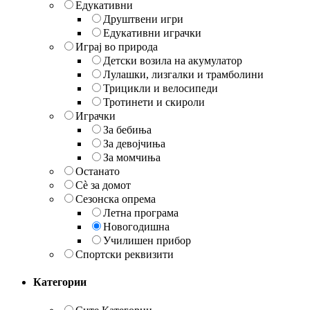
Едукативни
Друштвени игри
Едукативни играчки
Играј во природа
Детски возила на акумулатор
Лулашки, лизгалки и трамболини
Трицикли и велосипеди
Тротинети и скироли
Играчки
За бебиња
За девојчиња
За момчиња
Останато
Сè за домот
Сезонска опрема
Летна програма
Новогодишна
Училишен прибор
Спортски реквизити
Категории