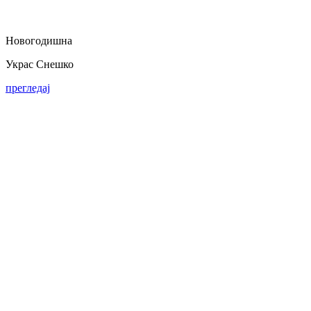
Новогодишна
Украс Снешко
прегледај