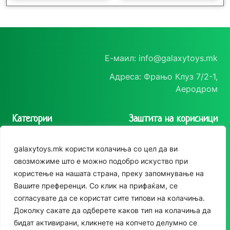
Е-маил: info@galaxytoys.mk
Адреса: Фрањо Клуз 7/2-1,
Останато
Останато
Аеродром
Несесер
Четка за коса
Категории
Заштита на корисници
прегледај
прегледај
Играчки
Политика на
galaxytoys.mk користи колачиња со цел да ви
приватност
Сезонска опрема
овозможиме што е можно подобро искуство при
Политика за колачиња
користење на нашата страна, преку запомнување на
Друштвени игри
Вашите преференци. Со клик на прифаќам, се
За двор
согласувате да се користат сите типови на колачиња.
Следете нè
Доколку сакате да одберете каков тип на колачиња да
Едукативни
бидат активирани, кликнете на копчето делумно се
Instagram