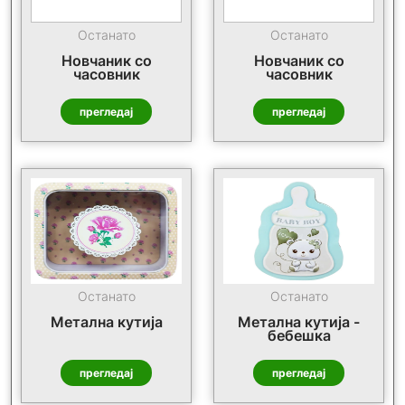
Останато
Останато
Новчаник со
Новчаник со
часовник
часовник
прегледај
прегледај
Останато
Останато
Метална кутија
Метална кутија -
бебешка
прегледај
прегледај