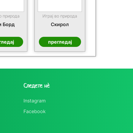
о природа
Играј во природа
и Борд
Скирол
гледај
прегледај
Следете нè
Instagram
Facebook
о природа
Играј во природа
тинет
Тротинет