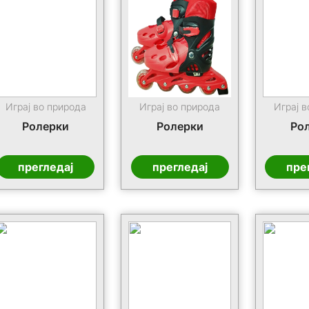
Играј во природа
Играј во природа
Играј в
Ролерки
Ролерки
Ро
прегледај
прегледај
пре