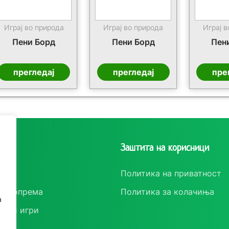
Играј во природа
Играј во природа
Играј в
Пени Борд
Пени Борд
Пен
прегледај
прегледај
пре
рии
Заштита на корисници
ки
Политика на приватност
ска опрема
Политика за колачиња
а
Играј во природа
Играј во природа
Играј в
вени игри
Скирол
Тротинет
Тро
р