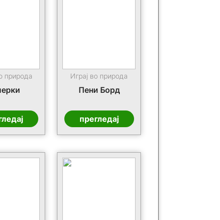
о природа
Играј во природа
лерки
Пени Борд
гледај
прегледај