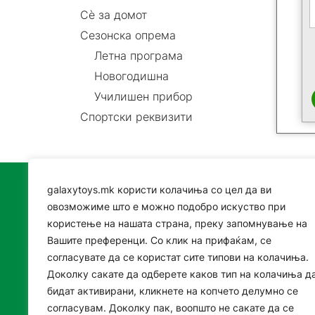
Сè за домот
Сезонска опрема
Летна програма
Новогодишна
Училишен прибор
Спортски реквизити
galaxytoys.mk користи колачиња со цел да ви
Катего
овозможиме што е можно подобро искуство при
користење на нашата страна, преку запомнување на
Играч
Вашите преференци. Со клик на прифаќам, се
согласувате да се користат сите типови на колачиња.
Сезон
Доколку сакате да одберете каков тип на колачиња д
Друшт
бидат активирани, кликнете на копчето делумно се
согласувам. Доколку пак, воопшто не сакате да се
За дво