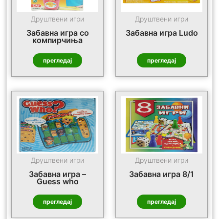
Друштвени игри
Друштвени игри
Забавна игра со
Забавна игра Ludo
компирчиња
прегледај
прегледај
Друштвени игри
Друштвени игри
Забавна игра –
Забавна игра 8/1
Guess who
прегледај
прегледај