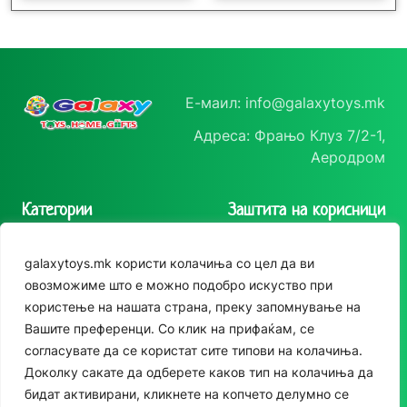
Е-маил: info@galaxytoys.mk
Адреса: Фрањо Клуз 7/2-1,
Друштвени игри
Друштвени игри
Аеродром
Забавна игра Баланс
Забавна игра Бинго
Категории
Заштита на корисници
прегледај
прегледај
Играчки
Политика на
galaxytoys.mk користи колачиња со цел да ви
приватност
Сезонска опрема
овозможиме што е можно подобро искуство при
Политика за колачиња
користење на нашата страна, преку запомнување на
Друштвени игри
Вашите преференци. Со клик на прифаќам, се
За двор
согласувате да се користат сите типови на колачиња.
Следете нè
Доколку сакате да одберете каков тип на колачиња да
Едукативни
бидат активирани, кликнете на копчето делумно се
Instagram