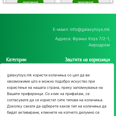
прегледај
прегледај
Е-маил: info@galaxytoys.mk
Адреса: Фрањо Клуз 7/2-1,
Аеродром
За момчиња
За момчиња
Категории
Заштита на корисници
Сет дино воз
Сет дино вовче
Играчки
Политика на
galaxytoys.mk користи колачиња со цел да ви
приватност
прегледај
прегледај
Сезонска опрема
овозможиме што е можно подобро искуство при
Политика за колачиња
користење на нашата страна, преку запомнување на
Друштвени игри
Вашите преференци. Со клик на прифаќам, се
За двор
согласувате да се користат сите типови на колачиња.
Следете нè
Доколку сакате да одберете каков тип на колачиња да
Едукативни
бидат активирани, кликнете на копчето делумно се
Instagram