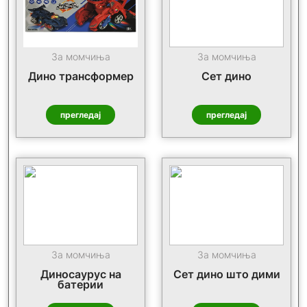
За момчиња
За момчиња
Дино трансформер
Сет дино
прегледај
прегледај
За момчиња
За момчиња
Диносаурус на
Сет дино што дими
батерии