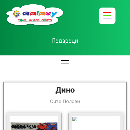
Подароци
Дино
Сите Полови