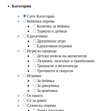
Категории
Сите Категории
Бебешка опрема
Колички за бебиња
Туркала и дубаци
Едукативни
Друштвени игри
Едукативни играчки
Играј во природа
Детски возила на акумулатор
Лулашки, лизгалки и трамболини
Трицикли и велосипеди
Тротинети и скироли
Играчки
За бебиња
За девојчиња
За момчиња
Останато
Сè за домот
Сезонска опрема
Летна програма