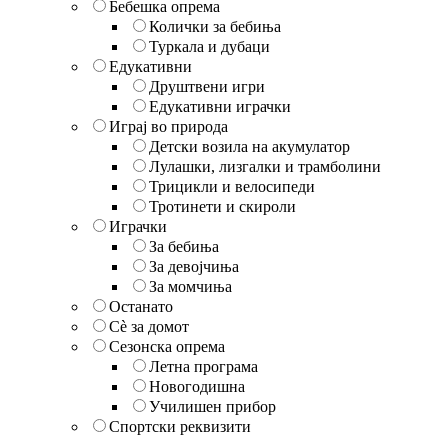
Бебешка опрема
Колички за бебиња
Туркала и дубаци
Едукативни
Друштвени игри
Едукативни играчки
Играј во природа
Детски возила на акумулатор
Лулашки, лизгалки и трамболини
Трицикли и велосипеди
Тротинети и скироли
Играчки
За бебиња
За девојчиња
За момчиња
Останато
Сè за домот
Сезонска опрема
Летна програма
Новогодишна
Училишен прибор
Спортски реквизити