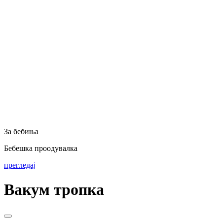
За бебиња
Бебешка проодувалка
прегледај
Вакум тропка