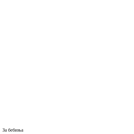
За бебиња