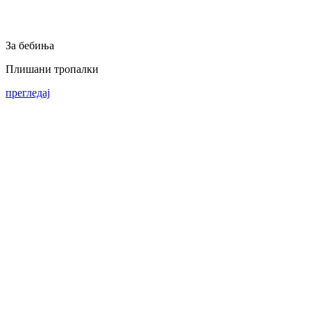
За бебиња
Плишани тропалки
прегледај