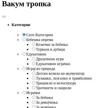
Вакум тропка
Категории
Сите Категории
Бебешка опрема
Колички за бебиња
Туркала и дубаци
Едукативни
Друштвени игри
Едукативни играчки
Играј во природа
Детски возила на акумулатор
Лулашки, лизгалки и трамболини
Трицикли и велосипеди
Тротинети и скироли
Играчки
За бебиња
За девојчиња
За момчиња