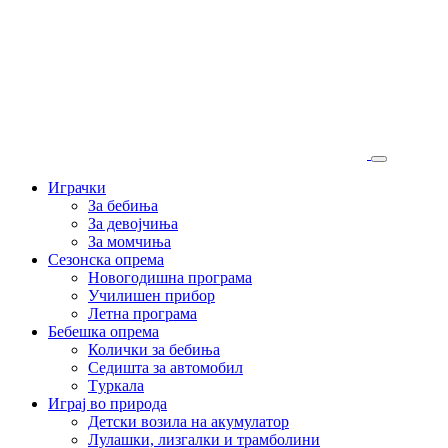
Играчки
За бебиња
За девојчиња
За момчиња
Сезонска опрема
Новогодишна програма
Училишен прибор
Летна програма
Бебешка опрема
Колички за бебиња
Седишта за автомобил
Tуркала
Играј во природа
Детски возила на акумулатор
Лулашки, лизгалки и трамболини