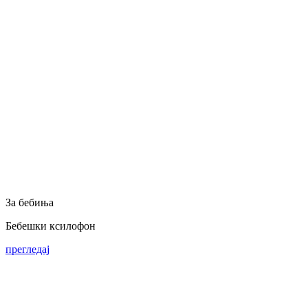
За бебиња
Бебешки ксилофон
прегледај