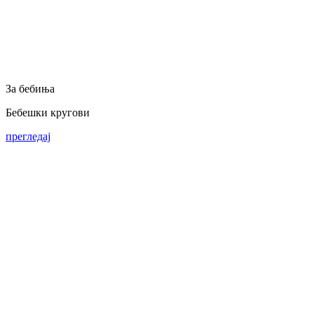
За бебиња
Бебешки кругови
прегледај