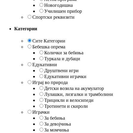
Новогодишна
Училишен прибор
Спортски реквизити
Категории
Сите Категории
Бебешка опрема
Колички за бебиња
Туркала и дубаци
Едукативни
Друштвени игри
Едукативни играчки
Играј во природа
Детски возила на акумулатор
Лулашки, лизгалки и трамболини
Трицикли и велосипеди
Тротинети и скироли
Играчки
За бебиња
За девојчиња
За момчиња