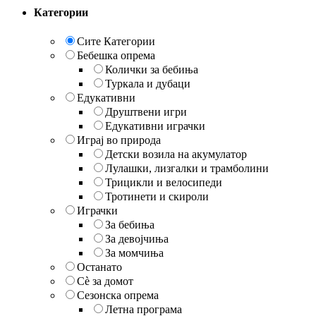
Категории
Сите Категории
Бебешка опрема
Колички за бебиња
Туркала и дубаци
Едукативни
Друштвени игри
Едукативни играчки
Играј во природа
Детски возила на акумулатор
Лулашки, лизгалки и трамболини
Трицикли и велосипеди
Тротинети и скироли
Играчки
За бебиња
За девојчиња
За момчиња
Останато
Сè за домот
Сезонска опрема
Летна програма