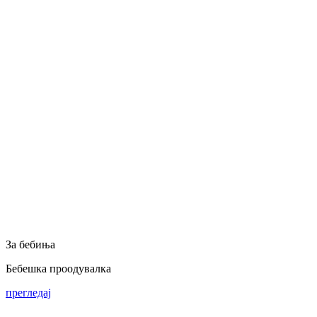
За бебиња
Бебешка проодувалка
прегледај