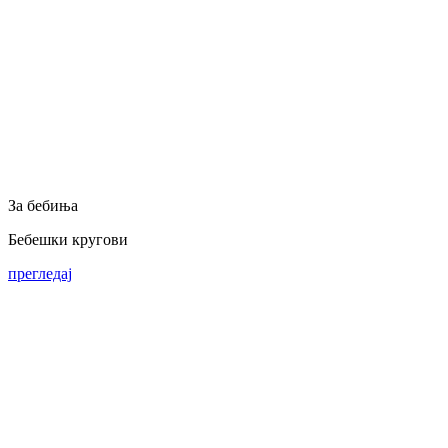
За бебиња
Бебешки кругови
прегледај