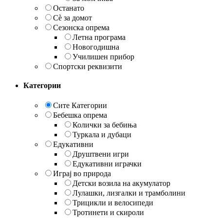
Останато
Сè за домот
Сезонска опрема
Летна програма
Новогодишна
Училишен прибор
Спортски реквизити
Категории
Сите Категории
Бебешка опрема
Колички за бебиња
Туркала и дубаци
Едукативни
Друштвени игри
Едукативни играчки
Играј во природа
Детски возила на акумулатор
Лулашки, лизгалки и трамболини
Трицикли и велосипеди
Тротинети и скироли