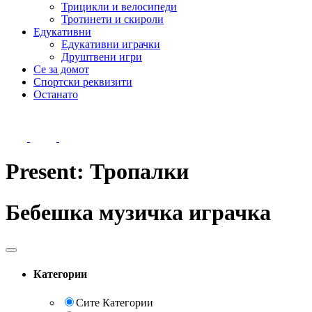
Трицикли и велосипеди
Тротинети и скироли
Едукативни
Едукативни играчки
Друштвени игри
Се за домот
Спортски реквизити
Останато
Present:
Тропалки
Бебешка музичка играчка
Категории
Сите Категории