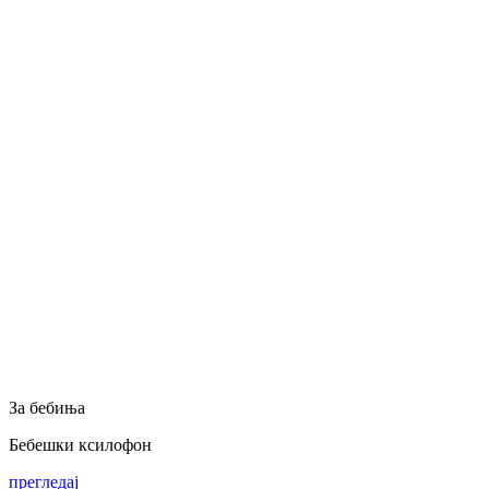
За бебиња
Бебешки ксилофон
прегледај