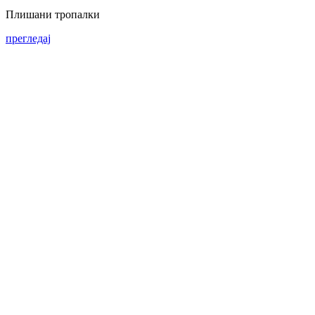
Плишани тропалки
прегледај