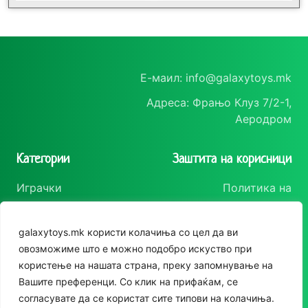
Е-маил: info@galaxytoys.mk
Адреса: Фрањо Клуз 7/2-1,
Аеродром
Категории
Заштита на корисници
Играчки
Политика на
приватност
Сезонска опрема
Политика за колачиња
galaxytoys.mk користи колачиња со цел да ви
Друштвени игри
Следете нè
овозможиме што е можно подобро искуство при
За двор
користење на нашата страна, преку запомнување на
Instagram
Вашите преференци. Со клик на прифаќам, се
Едукативни
Facebook
согласувате да се користат сите типови на колачиња.