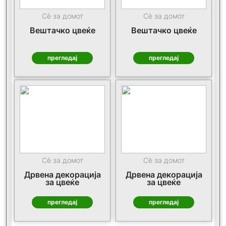
Сè за домот
Сè за домот
Вештачко цвеќе
Вештачко цвеќе
прегледај
прегледај
Сè за домот
Сè за домот
Дрвена декорација
Дрвена декорација
за цвеќе
за цвеќе
прегледај
прегледај