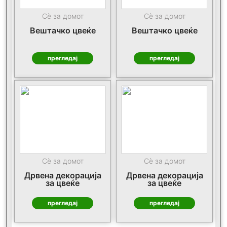
Сè за домот
Сè за домот
Вештачко цвеќе
Вештачко цвеќе
прегледај
прегледај
Сè за домот
Сè за домот
Дрвена декорација
Дрвена декорација
за цвеќе
за цвеќе
прегледај
прегледај