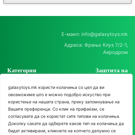
Е-маил: info@galaxytoys.mk
Адреса: Фрањо Клуз 7/2-1,
Аеродром
Категории
Заштита на
корисници
Играчки
galaxytoys.mk користи колачиња со цел да ви
Политика на
Сезонска опрема
овозможиме што е можно подобро искуство при
приватност
користење на нашата страна, преку запомнување на
Друштвени игри
Политика за колачиња
Следете нè
Вашите преференци. Со клик на прифаќам, се
За двор
согласувате да се користат сите типови на колачиња.
Instagram
Доколку сакате да одберете каков тип на колачиња да
Едукативни
бидат активирани, кликнете на копчето делумно се
Facebook