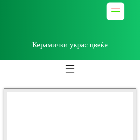
Керамички украс цвеќе