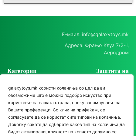
Е-маил: info@galaxytoys.mk
Адреса: Фрањо Клуз 7/2-1,
Аеродром
Категории
Заштита на
корисници
Играчки
galaxytoys.mk користи колачиња со цел да ви
Политика на
Сезонска опрема
овозможиме што е можно подобро искуство при
приватност
користење на нашата страна, преку запомнување на
Друштвени игри
Политика за колачиња
Следете нè
Вашите преференци. Со клик на прифаќам, се
За двор
согласувате да се користат сите типови на колачиња.
Instagram
Доколку сакате да одберете каков тип на колачиња да
Едукативни
бидат активирани, кликнете на копчето делумно се
Facebook