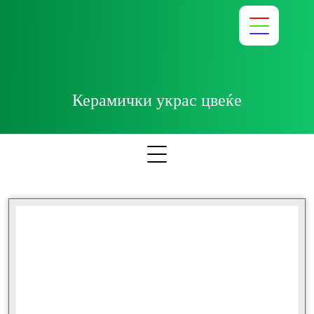
Керамички украс цвеќе