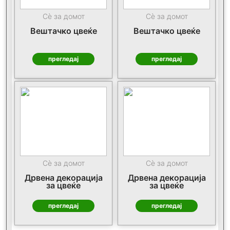
Сè за домот
Сè за домот
Вештачко цвеќе
Вештачко цвеќе
прегледај
прегледај
Сè за домот
Сè за домот
Дрвена декорација
Дрвена декорација
за цвеќе
за цвеќе
прегледај
прегледај