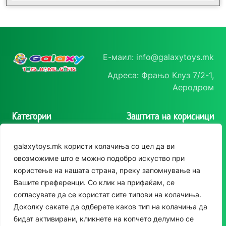
Е-маил: info@galaxytoys.mk
Адреса: Фрањо Клуз 7/2-1,
Аеродром
Категории
Заштита на корисници
Играчки
Политика на
galaxytoys.mk користи колачиња со цел да ви
приватност
Сезонска опрема
овозможиме што е можно подобро искуство при
Политика за колачиња
користење на нашата страна, преку запомнување на
Друштвени игри
Следете нè
Вашите преференци. Со клик на прифаќам, се
За двор
согласувате да се користат сите типови на колачиња.
Instagram
Доколку сакате да одберете каков тип на колачиња да
Едукативни
бидат активирани, кликнете на копчето делумно се
Facebook