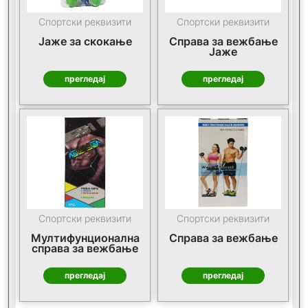
Спортски реквизити
Спортски реквизити
Јаже за скокање
Справа за вежбање
Јаже
прегледај
прегледај
Спортски реквизити
Спортски реквизити
Мултифунционална
Справа за вежбање
справа за вежбање
прегледај
прегледај