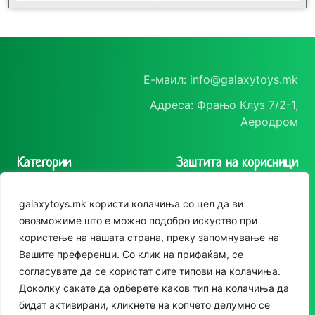
Е-маил: info@galaxytoys.mk
Адреса: Фрањо Клуз 7/2-1,
Аеродром
Категории
Заштита на корисници
Играчки
Политика на
galaxytoys.mk користи колачиња со цел да ви
приватност
Сезонска опрема
овозможиме што е можно подобро искуство при
Политика за колачиња
користење на нашата страна, преку запомнување на
Друштвени игри
Следете нè
Вашите преференци. Со клик на прифаќам, се
За двор
согласувате да се користат сите типови на колачиња.
Instagram
Доколку сакате да одберете каков тип на колачиња да
Едукативни
бидат активирани, кликнете на копчето делумно се
Facebook