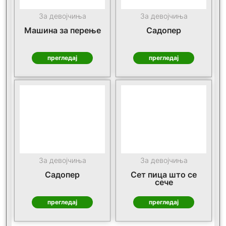
За девојчиња
За девојчиња
Машина за перење
Садопер
прегледај
прегледај
За девојчиња
За девојчиња
Садопер
Сет пица што се
сече
прегледај
прегледај