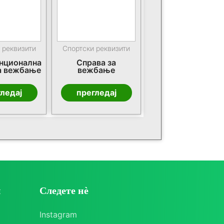
 реквизити
Спортски реквизити
нционална
Справа за
а вежбање
вежбање
ледај
прегледај
и
Следете нè
Instagram