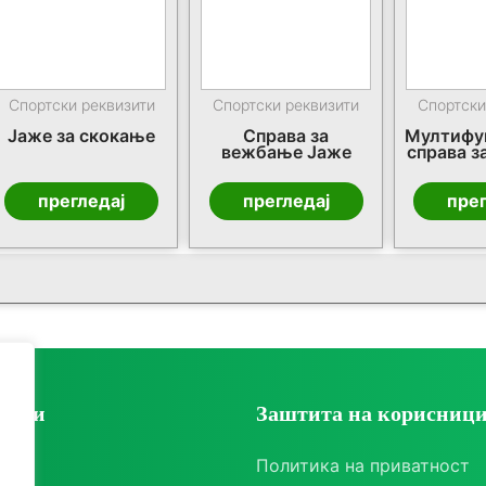
Спортски реквизити
Спортски реквизити
Спортски
Јаже за скокање
Справа за
Мултифу
вежбање Јаже
справа з
прегледај
прегледај
прег
ории
Заштита на корисниц
ки
Политика на приватност