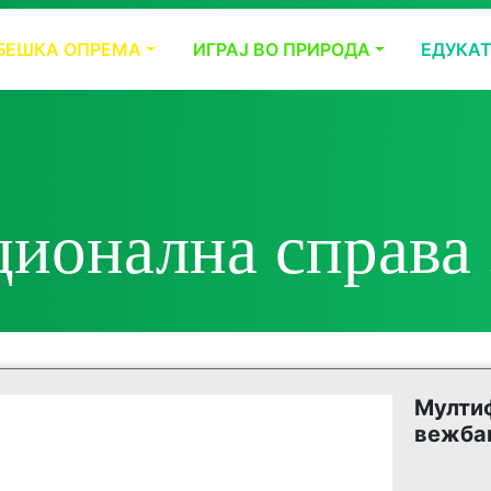
БЕШКА ОПРЕМА
ИГРАЈ ВО ПРИРОДА
ЕДУКА
ионална справа 
Мулти
вежба