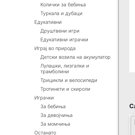
Колички за бебиња
Туркала и дубаци
Едукативни
Друштвени игри
Едукативни играчки
Играј во природа
Детски возила на акумулатор
Лулашки, лизгалки и
трамболини
Трицикли и велосипеди
Тротинети и скироли
Играчки
С
За бебиња
За девојчиња
За момчиња
Останато