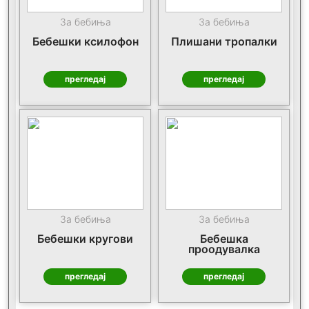
За бебиња
За бебиња
Бебешки ксилофон
Плишани тропалки
прегледај
прегледај
За бебиња
За бебиња
Бебешки кругови
Бебешка
проодувалка
прегледај
прегледај