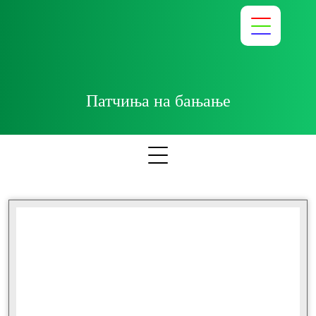
Патчиња на бањање