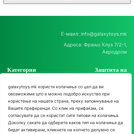
Е-маил: info@galaxytoys.mk
Адреса: Фрањо Клуз 7/2-1,
Аеродром
Категории
Заштита на
корисници
Играчки
galaxytoys.mk користи колачиња со цел да ви
Политика на
Сезонска опрема
овозможиме што е можно подобро искуство при
приватност
користење на нашата страна, преку запомнување на
Друштвени игри
Политика за колачиња
Следете нè
Вашите преференци. Со клик на прифаќам, се
За двор
согласувате да се користат сите типови на колачиња.
Instagram
Доколку сакате да одберете каков тип на колачиња да
Едукативни
бидат активирани, кликнете на копчето делумно се
Facebook