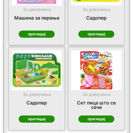
За девојчиња
За девојчиња
Машина за перење
Садопер
прегледај
прегледај
За девојчиња
За девојчиња
Садопер
Сет пица што се
сече
прегледај
прегледај