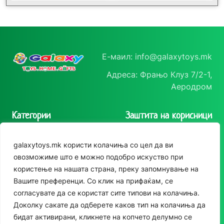
Е-маил: info@galaxytoys.mk
Адреса: Фрањо Клуз 7/2-1,
Аеродром
Категории
Заштита на корисници
Играчки
Политика на
galaxytoys.mk користи колачиња со цел да ви
приватност
Сезонска опрема
овозможиме што е можно подобро искуство при
Политика за колачиња
користење на нашата страна, преку запомнување на
Друштвени игри
Следете нè
Вашите преференци. Со клик на прифаќам, се
За двор
согласувате да се користат сите типови на колачиња.
Instagram
Доколку сакате да одберете каков тип на колачиња да
Едукативни
бидат активирани, кликнете на копчето делумно се
Facebook