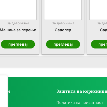
За девојчиња
За девојчиња
За де
Машина за перење
Садопер
Сад
прегледај
прегледај
прег
ории
Заштита на корисниц
ки
Политика на приватност