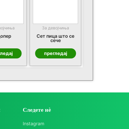
војчиња
За девојчиња
опер
Сет пица што се
сече
ледај
прегледај
и
Следете нè
Instagram