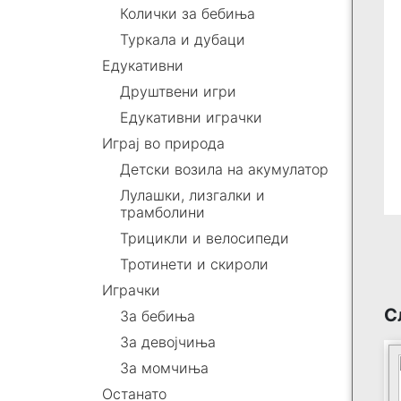
Колички за бебиња
Туркала и дубаци
Едукативни
Друштвени игри
Едукативни играчки
Играј во природа
Детски возила на акумулатор
Лулашки, лизгалки и
трамболини
Трицикли и велосипеди
Тротинети и скироли
Играчки
С
За бебиња
За девојчиња
За момчиња
Останато