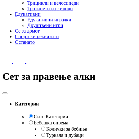
Трицикли и велосипеди
Тротинети и скироли
Едукативни
Едукативни играчки
Друштвени игри
Се за домот
Спортски реквизити
Останато
Сет за правење алки
Категории
Сите Категории
Бебешка опрема
Колички за бебиња
Туркала и дубаци