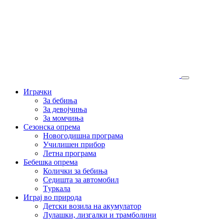
Играчки
За бебиња
За девојчиња
За момчиња
Сезонска опрема
Новогодишна програма
Училишен прибор
Летна програма
Бебешка опрема
Колички за бебиња
Седишта за автомобил
Tуркала
Играј во природа
Детски возила на акумулатор
Лулашки, лизгалки и трамболини