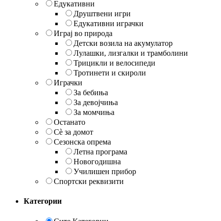
Едукативни
Друштвени игри
Едукативни играчки
Играј во природа
Детски возила на акумулатор
Лулашки, лизгалки и трамболини
Трицикли и велосипеди
Тротинети и скироли
Играчки
За бебиња
За девојчиња
За момчиња
Останато
Сè за домот
Сезонска опрема
Летна програма
Новогодишна
Училишен прибор
Спортски реквизити
Категории