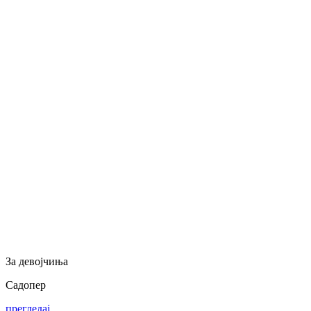
За девојчиња
Садопер
прегледај