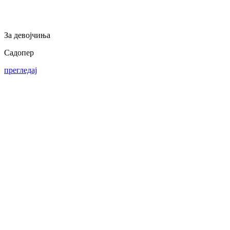
За девојчиња
Садопер
прегледај