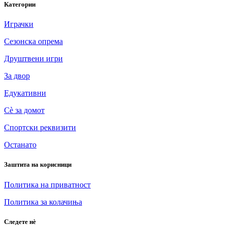
Категории
Играчки
Сезонска опрема
Друштвени игри
За двор
Едукативни
Сè за домот
Спортски реквизити
Останато
Заштита на корисници
Политика на приватност
Политика за колачиња
Следете нè