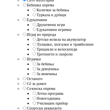
Сите Категории
Бебешка опрема
Колички за бебиња
Туркала и дубаци
Едукативни
Друштвени игри
Едукативни играчки
Играј во природа
Детски возила на акумулатор
Лулашки, лизгалки и трамболини
Трицикли и велосипеди
Тротинети и скироли
Играчки
За бебиња
За девојчиња
За момчиња
Останато
Сè за домот
Сезонска опрема
Летна програма
Новогодишна
Училишен прибор
Спортски реквизити