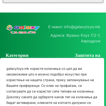
Е-маил: info@galaxytoys.mk
Адреса: Фрањо Клуз 7/2-1,
Аеродром
Категории
Заштита на
корисници
Играчки
galaxytoys.mk користи колачиња со цел да ви
Политика на
Сезонска опрема
овозможиме што е можно подобро искуство при
приватност
користење на нашата страна, преку запомнување на
Друштвени игри
Политика за колачиња
Следете нè
Вашите преференци. Со клик на прифаќам, се
За двор
согласувате да се користат сите типови на колачиња.
Instagram
Доколку сакате да одберете каков тип на колачиња да
Едукативни
бидат активирани, кликнете на копчето делумно се
Facebook