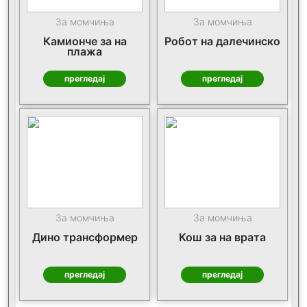
За момчиња
За момчиња
Камионче за на
Робот на далечинско
плажа
прегледај
прегледај
За момчиња
За момчиња
Дино трансформер
Кош за на врата
прегледај
прегледај