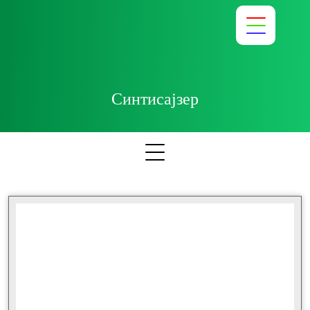
Синтисајзер