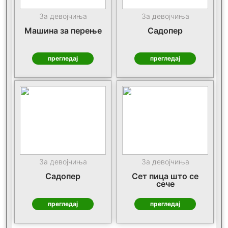
За девојчиња
За девојчиња
Машина за перење
Садопер
прегледај
прегледај
За девојчиња
За девојчиња
Садопер
Сет пица што се
сече
прегледај
прегледај