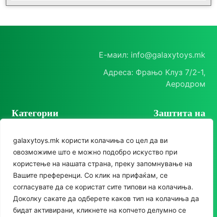
Е-маил: info@galaxytoys.mk
Адреса: Фрањо Клуз 7/2-1,
Аеродром
Категории
Заштита на
корисници
Играчки
galaxytoys.mk користи колачиња со цел да ви
Политика на
Сезонска опрема
овозможиме што е можно подобро искуство при
приватност
користење на нашата страна, преку запомнување на
Друштвени игри
Политика за колачиња
Следете нè
Вашите преференци. Со клик на прифаќам, се
За двор
согласувате да се користат сите типови на колачиња.
Instagram
Доколку сакате да одберете каков тип на колачиња да
Едукативни
бидат активирани, кликнете на копчето делумно се
Facebook