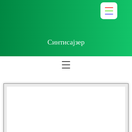
Синтисајзер