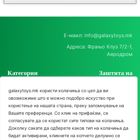
Е-маил: info@galaxytoys.mk
Адреса: Фрањо Клуз 7/2-1,
Аеродром
Категории
Заштита на
корисници
Играчки
galaxytoys.mk користи колачиња со цел да ви
Политика на
Сезонска опрема
овозможиме што е можно подобро искуство при
приватност
користење на нашата страна, преку запомнување на
Друштвени игри
Политика за колачиња
Следете нè
Вашите преференци. Со клик на прифаќам, се
За двор
согласувате да се користат сите типови на колачиња.
Instagram
Доколку сакате да одберете каков тип на колачиња да
Едукативни
бидат активирани, кликнете на копчето делумно се
Facebook