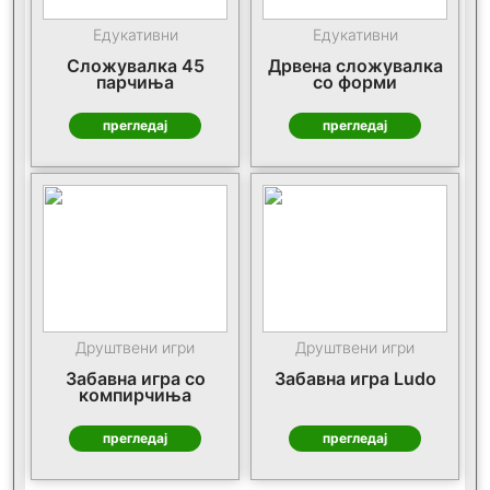
Едукативни
Едукативни
Сложувалка 45
Дрвена сложувалка
парчиња
со форми
прегледај
прегледај
Друштвени игри
Друштвени игри
Забавна игра со
Забавна игра Ludo
компирчиња
прегледај
прегледај