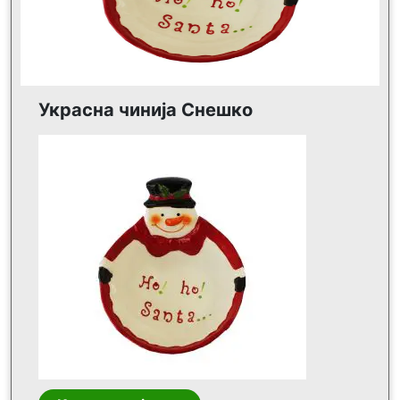
Украсна чинија Снешко