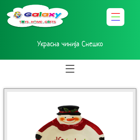
Украсна чинија Снешко