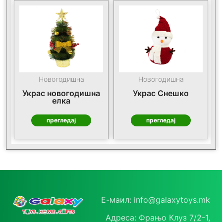
Новогодишна
Новогодишна
Украс новогодишна
Украс Снешко
елка
прегледај
прегледај
Е-маил: info@galaxytoys.mk
Адреса: Фрањо Клуз 7/2-1,