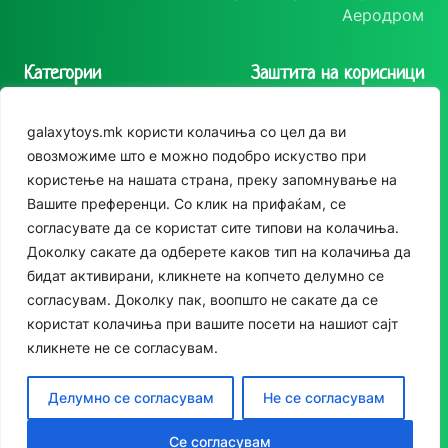
Аеродром
Категории
Заштита на корисници
Играчки
Политика на
galaxytoys.mk користи колачиња со цел да ви
приватност
Сезонска опрема
овозможиме што е можно подобро искуство при
Следете нè
Политика за колачиња
користење на нашата страна, преку запомнување на
Друштвени игри
Вашите преференци. Со клик на прифаќам, се
Instagram
За двор
согласувате да се користат сите типови на колачиња.
Facebook
Доколку сакате да одберете каков тип на колачиња да
Едукативни
бидат активирани, кликнете на копчето делумно се
Сè за домот
согласувам. Доколку пак, воопшто не сакате да се
користат колачиња при вашите посети на нашиот сајт
Спортски реквизити
кликнете не се согласувам.
Останато
Делумно се согласувам
Не се согласувам
Контакт до останати локации
Се согласувам