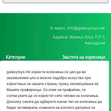
Е-маил: info@galaxytoys.mk
Адреса: Фрањо Клуз 7/2-1,
Аеродром
Категории
Заштита на корисници
Играчки
Политика на
galaxytoys.mk користи колачиња со цел да ви
приватност
Сезонска опрема
овозможиме што е можно подобро искуство при
Политика за колачиња
користење на нашата страна, преку запомнување на
Друштвени игри
Следете нè
Вашите преференци. Со клик на прифаќам, се
За двор
согласувате да се користат сите типови на колачиња.
Instagram
Доколку сакате да одберете каков тип на колачиња да
Едукативни
бидат активирани, кликнете на копчето делумно се
Facebook