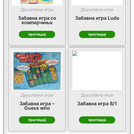
Друштвени игри
Друштвени игри
Забавна игра со
Забавна игра Ludo
компирчиња
прегледај
прегледај
Друштвени игри
Друштвени игри
Забавна игра –
Забавна игра 8/1
Guess who
прегледај
прегледај