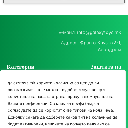
Е-маил: info@galaxytoys.mk
Адреса: Фрањо Клуз 7/2-1,
Аеродром
Категории
Заштита на
корисници
Играчки
galaxytoys.mk користи колачиња со цел да ви
Политика на
Сезонска опрема
овозможиме што е можно подобро искуство при
приватност
користење на нашата страна, преку запомнување на
Друштвени игри
Политика за колачиња
Следете нè
Вашите преференци. Со клик на прифаќам, се
За двор
согласувате да се користат сите типови на колачиња.
Instagram
Доколку сакате да одберете каков тип на колачиња да
Едукативни
бидат активирани, кликнете на копчето делумно се
Facebook