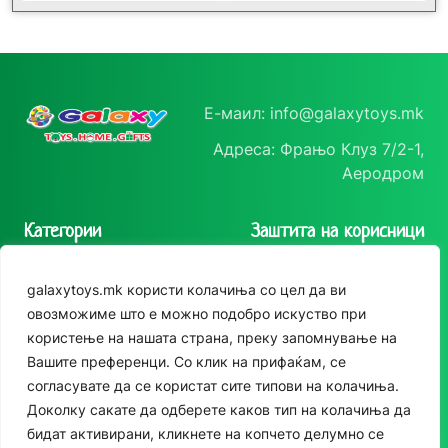
Е-маил: info@galaxytoys.mk
Адреса: Фрањо Клуз 7/2-1,
Аеродром
Категории
Заштита на корисници
Играчки
Политика на
galaxytoys.mk користи колачиња со цел да ви
приватност
Сезонска опрема
овозможиме што е можно подобро искуство при
Политика за колачиња
користење на нашата страна, преку запомнување на
Друштвени игри
Следете нè
Вашите преференци. Со клик на прифаќам, се
За двор
согласувате да се користат сите типови на колачиња.
Instagram
Доколку сакате да одберете каков тип на колачиња да
Едукативни
бидат активирани, кликнете на копчето делумно се
Facebook