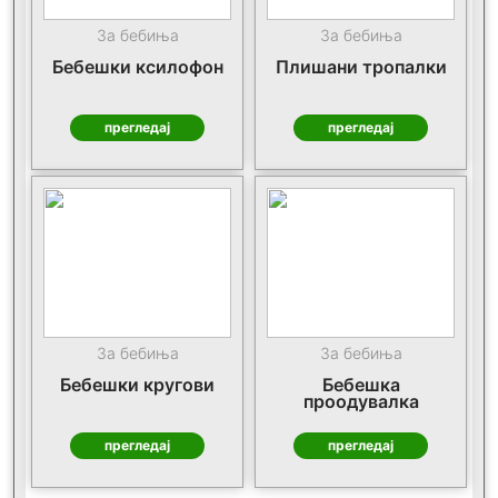
За бебиња
За бебиња
Бебешки ксилофон
Плишани тропалки
прегледај
прегледај
За бебиња
За бебиња
Бебешки кругови
Бебешка
проодувалка
прегледај
прегледај