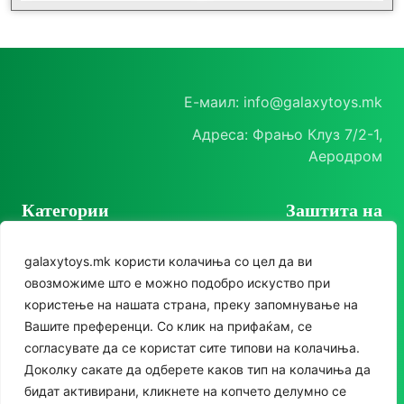
Е-маил: info@galaxytoys.mk
Адреса: Фрањо Клуз 7/2-1,
Аеродром
Категории
Заштита на
корисници
Играчки
galaxytoys.mk користи колачиња со цел да ви
Политика на
Сезонска опрема
овозможиме што е можно подобро искуство при
приватност
користење на нашата страна, преку запомнување на
Друштвени игри
Политика за колачиња
Следете нè
Вашите преференци. Со клик на прифаќам, се
За двор
согласувате да се користат сите типови на колачиња.
Instagram
Доколку сакате да одберете каков тип на колачиња да
Едукативни
бидат активирани, кликнете на копчето делумно се
Facebook