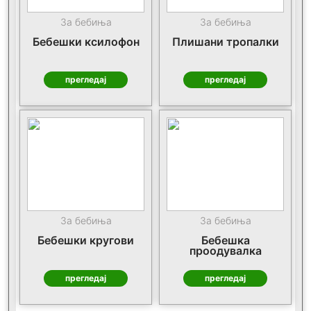
За бебиња
За бебиња
Бебешки ксилофон
Плишани тропалки
прегледај
прегледај
За бебиња
За бебиња
Бебешки кругови
Бебешка
проодувалка
прегледај
прегледај