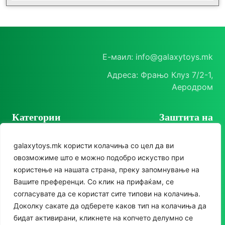
Е-маил: info@galaxytoys.mk
Адреса: Фрањо Клуз 7/2-1,
Аеродром
Категории
Заштита на
корисници
Играчки
galaxytoys.mk користи колачиња со цел да ви
Политика на
Сезонска опрема
овозможиме што е можно подобро искуство при
приватност
користење на нашата страна, преку запомнување на
Друштвени игри
Политика за колачиња
Следете нè
Вашите преференци. Со клик на прифаќам, се
За двор
согласувате да се користат сите типови на колачиња.
Instagram
Доколку сакате да одберете каков тип на колачиња да
Едукативни
бидат активирани, кликнете на копчето делумно се
Facebook