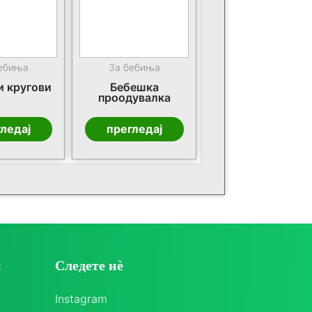
бебиња
За бебиња
 кругови
Бебешка
проодувалка
ледај
прегледај
и
Следете нè
Instagram