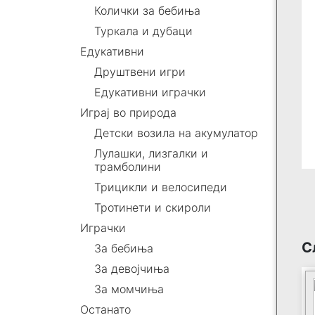
Колички за бебиња
Туркала и дубаци
Едукативни
Друштвени игри
Едукативни играчки
Играј во природа
Детски возила на акумулатор
Лулашки, лизгалки и
трамболини
Трицикли и велосипеди
Тротинети и скироли
Играчки
С
За бебиња
За девојчиња
За момчиња
Останато