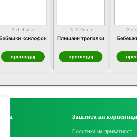
За бебиња
За бебиња
За 
Бебешки ксилофон
Плишани тропалки
Бебешки
прегледај
прегледај
прег
ории
Заштита на корисниц
ки
Политика на приватност