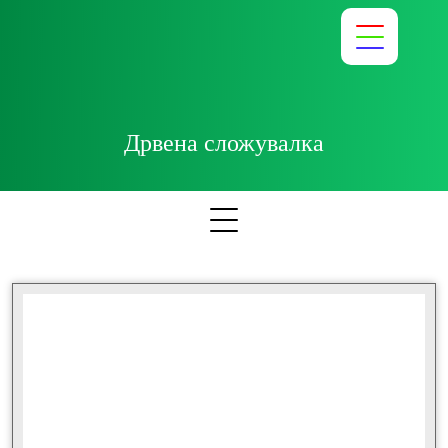
Дрвена сложувалка