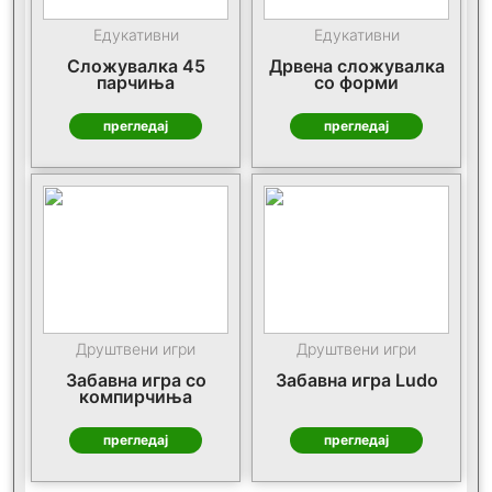
Едукативни
Едукативни
Сложувалка 45
Дрвена сложувалка
парчиња
со форми
прегледај
прегледај
Друштвени игри
Друштвени игри
Забавна игра со
Забавна игра Ludo
компирчиња
прегледај
прегледај