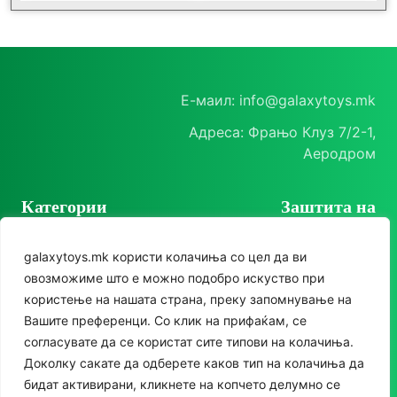
Е-маил: info@galaxytoys.mk
Адреса: Фрањо Клуз 7/2-1,
Аеродром
Категории
Заштита на
корисници
Играчки
galaxytoys.mk користи колачиња со цел да ви
Политика на
Сезонска опрема
овозможиме што е можно подобро искуство при
приватност
користење на нашата страна, преку запомнување на
Друштвени игри
Политика за колачиња
Следете нè
Вашите преференци. Со клик на прифаќам, се
За двор
согласувате да се користат сите типови на колачиња.
Instagram
Доколку сакате да одберете каков тип на колачиња да
Едукативни
бидат активирани, кликнете на копчето делумно се
Facebook