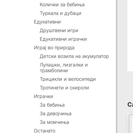
Колички за бебиња
Туркала и дубаци
Едукативни
Друштвени игри
Едукативни играчки
Играј во природа
Детски возила на акумулатор
Лулашки, лизгалки и
трамболини
Трицикли и велосипеди
Тротинети и скироли
Играчки
С
За бебиња
За девојчиња
За момчиња
Останато