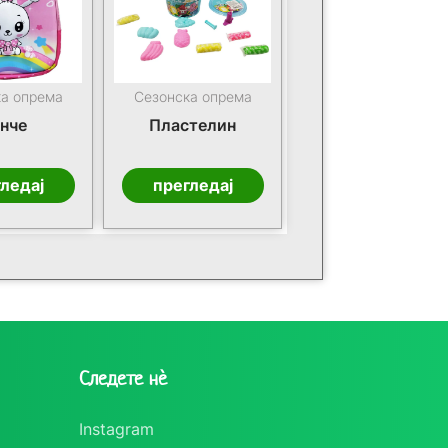
ка опрема
Сезонска опрема
нче
Пластелин
ледај
прегледај
Следете нè
Instagram