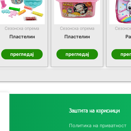
Сезонска опрема
Сезонска опрема
Сезонс
Пластелин
Пластелин
Ра
прегледај
прегледај
прег
рии
Заштита на корисници
ки
Политика на приватност