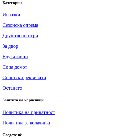
Категории
Играчки
Сезонска опрема
Друштвени игри
За двор
Едукативни
Сè за домот
Спортски реквизити
Останато
Заштита на корисници
Политика на приватност
Политика за колачиња
Следете нè