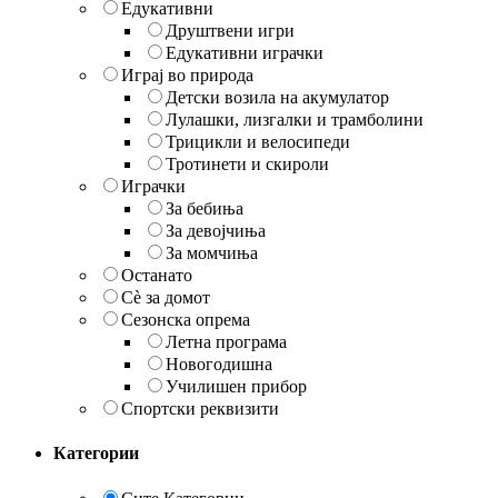
Едукативни
Друштвени игри
Едукативни играчки
Играј во природа
Детски возила на акумулатор
Лулашки, лизгалки и трамболини
Трицикли и велосипеди
Тротинети и скироли
Играчки
За бебиња
За девојчиња
За момчиња
Останато
Сè за домот
Сезонска опрема
Летна програма
Новогодишна
Училишен прибор
Спортски реквизити
Категории