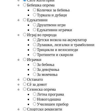
Сите Категории
Бебешка опрема
Колички за бебиња
Туркала и дубаци
Едукативни
Друштвени игри
Едукативни играчки
Играј во природа
Детски возила на акумулатор
Лулашки, лизгалки и трамболини
Трицикли и велосипеди
Тротинети и скироли
Играчки
За бебиња
За девојчиња
За момчиња
Останато
Сè за домот
Сезонска опрема
Летна програма
Новогодишна
Училишен прибор
Спортски реквизити