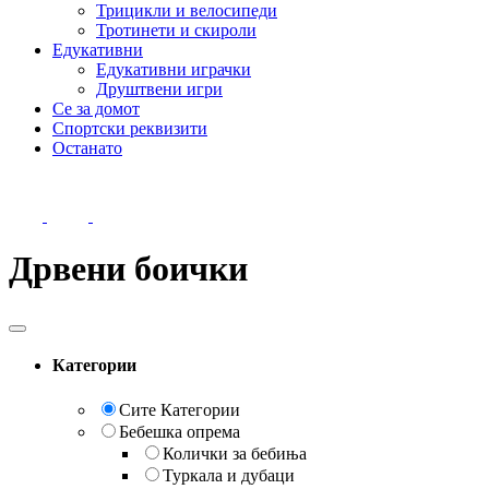
Трицикли и велосипеди
Тротинети и скироли
Едукативни
Едукативни играчки
Друштвени игри
Се за домот
Спортски реквизити
Останато
Дрвени боички
Категории
Сите Категории
Бебешка опрема
Колички за бебиња
Туркала и дубаци