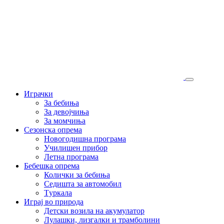
Играчки
За бебиња
За девојчиња
За момчиња
Сезонска опрема
Новогодишна програма
Училишен прибор
Летна програма
Бебешка опрема
Колички за бебиња
Седишта за автомобил
Tуркала
Играј во природа
Детски возила на акумулатор
Лулашки, лизгалки и трамболини