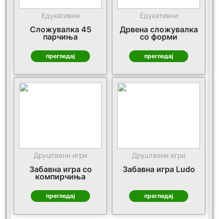
Едукативни
Едукативни
Сложувалка 45
Дрвена сложувалка
парчиња
со форми
прегледај
прегледај
Друштвени игри
Друштвени игри
Забавна игра со
Забавна игра Ludo
компирчиња
прегледај
прегледај