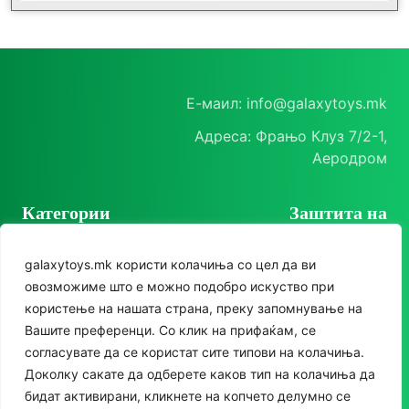
Е-маил: info@galaxytoys.mk
Адреса: Фрањо Клуз 7/2-1,
Аеродром
Категории
Заштита на
корисници
Играчки
galaxytoys.mk користи колачиња со цел да ви
Политика на
Сезонска опрема
овозможиме што е можно подобро искуство при
приватност
користење на нашата страна, преку запомнување на
Друштвени игри
Политика за колачиња
Следете нè
Вашите преференци. Со клик на прифаќам, се
За двор
согласувате да се користат сите типови на колачиња.
Instagram
Доколку сакате да одберете каков тип на колачиња да
Едукативни
бидат активирани, кликнете на копчето делумно се
Facebook