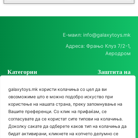
Е-маил: info@galaxytoys.mk
Адреса: Фрањо Клуз 7/2-1,
Аеродром
Категории
Заштита на
корисници
Играчки
galaxytoys.mk користи колачиња со цел да ви
Политика на
Сезонска опрема
овозможиме што е можно подобро искуство при
приватност
користење на нашата страна, преку запомнување на
Друштвени игри
Политика за колачиња
Следете нè
Вашите преференци. Со клик на прифаќам, се
За двор
согласувате да се користат сите типови на колачиња.
Instagram
Доколку сакате да одберете каков тип на колачиња да
Едукативни
бидат активирани, кликнете на копчето делумно се
Facebook