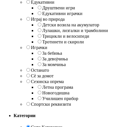
Едукативни
Друштвени игри
Едукативни играчки
Играј во природа
Детски возила на акумулатор
Лулашки, лизгалки и трамболини
Трицикли и велосипеди
Тротинети и скироли
Играчки
За бебиња
За девојчиња
За момчиња
Останато
Сè за домот
Сезонска опрема
Летна програма
Новогодишна
Училишен прибор
Спортски реквизити
Категории