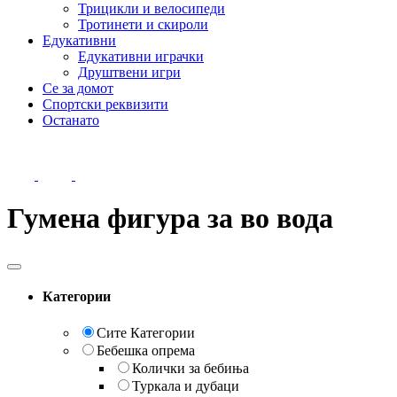
Трицикли и велосипеди
Тротинети и скироли
Едукативни
Едукативни играчки
Друштвени игри
Се за домот
Спортски реквизити
Останато
Гумена фигура за во вода
Категории
Сите Категории
Бебешка опрема
Колички за бебиња
Туркала и дубаци