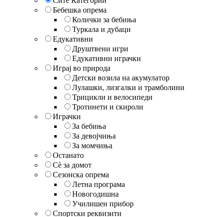
Сите Категории
Бебешка опрема
Колички за бебиња
Туркала и дубаци
Едукативни
Друштвени игри
Едукативни играчки
Играј во природа
Детски возила на акумулатор
Лулашки, лизгалки и трамболини
Трицикли и велосипеди
Тротинети и скироли
Играчки
За бебиња
За девојчиња
За момчиња
Останато
Сè за домот
Сезонска опрема
Летна програма
Новогодишна
Училишен прибор
Спортски реквизити