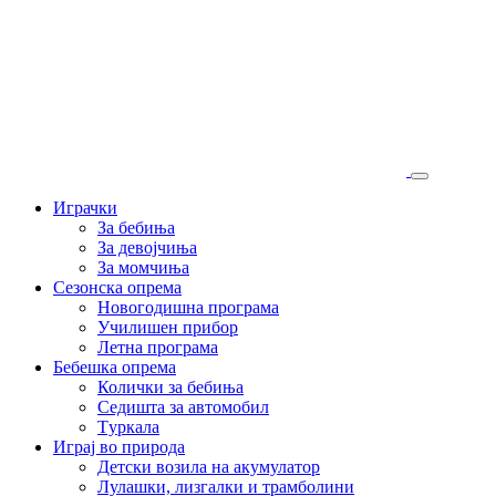
Играчки
За бебиња
За девојчиња
За момчиња
Сезонска опрема
Новогодишна програма
Училишен прибор
Летна програма
Бебешка опрема
Колички за бебиња
Седишта за автомобил
Tуркала
Играј во природа
Детски возила на акумулатор
Лулашки, лизгалки и трамболини