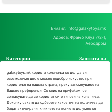
Е-маил: info@galaxytoys.mk
Адреса: Фрањо Клуз 7/2-1,
Аеродром
Категории
Заштита на
корисници
Играчки
galaxytoys.mk користи колачиња со цел да ви
Политика на
Сезонска опрема
овозможиме што е можно подобро искуство при
приватност
користење на нашата страна, преку запомнување на
Друштвени игри
Политика за колачиња
Следете нè
Вашите преференци. Со клик на прифаќам, се
За двор
согласувате да се користат сите типови на колачиња.
Instagram
Доколку сакате да одберете каков тип на колачиња да
Едукативни
бидат активирани, кликнете на копчето делумно се
Facebook