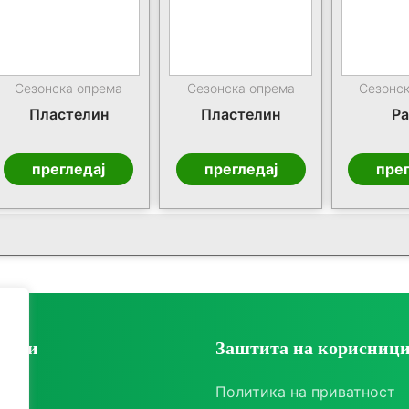
Сезонска опрема
Сезонска опрема
Сезонс
Пластелин
Пластелин
Ра
прегледај
прегледај
прег
ории
Заштита на корисниц
ки
Политика на приватност