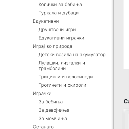
Колички за бебиња
Туркала и дубаци
Едукативни
Друштвени игри
Едукативни играчки
Играј во природа
Детски возила на акумулатор
Лулашки, лизгалки и
трамболини
Трицикли и велосипеди
Тротинети и скироли
Играчки
С
За бебиња
За девојчиња
За момчиња
Останато