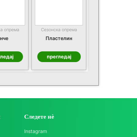
ка опрема
Сезонска опрема
нче
Пластелин
ледај
прегледај
и
Следете нè
Instagram