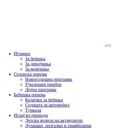
Играчки
За бебиња
За девојчиња
За момчиња
Сезонска опрема
Новогодишна програма
Училишен прибор
Летна програма
Бебешка опрема
Колички за бебиња
Седишта за автомобил
Tуркала
Играј во природа
Детски возила на акумулатор
Лулашки, лизгалки и трамболини