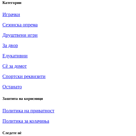
Категории
Играчки
Сезонска опрема
Друштвени игри
За двор
Едукативни
Сè за домот
Спортски реквизити
Останато
Заштита на корисници
Политика на приватност
Политика за колачиња
Следете нè