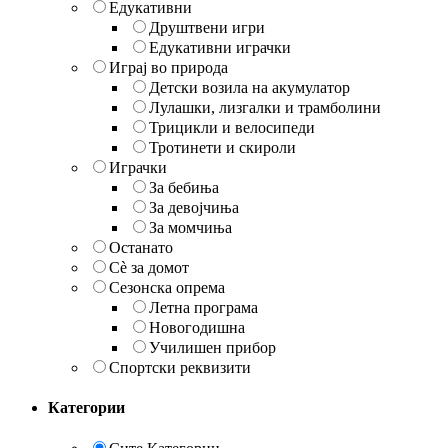
Едукативни
Друштвени игри
Едукативни играчки
Играј во природа
Детски возила на акумулатор
Лулашки, лизгалки и трамболини
Трицикли и велосипеди
Тротинети и скироли
Играчки
За бебиња
За девојчиња
За момчиња
Останато
Сè за домот
Сезонска опрема
Летна програма
Новогодишна
Училишен прибор
Спортски реквизити
Категории