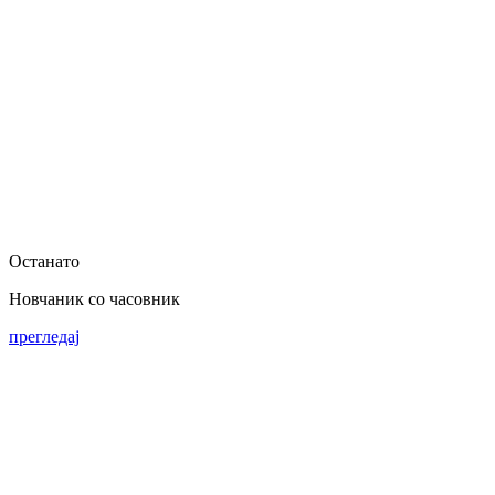
Останато
Новчаник со часовник
прегледај