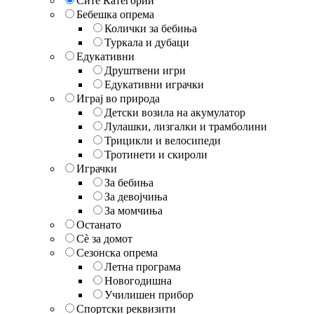
Сите Категории
Бебешка опрема
Колички за бебиња
Туркала и дубаци
Едукативни
Друштвени игри
Едукативни играчки
Играј во природа
Детски возила на акумулатор
Лулашки, лизгалки и трамболини
Трицикли и велосипеди
Тротинети и скироли
Играчки
За бебиња
За девојчиња
За момчиња
Останато
Сè за домот
Сезонска опрема
Летна програма
Новогодишна
Училишен прибор
Спортски реквизити