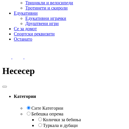
Трицикли и велосипеди
Тротинети и скироли
Едукативни
Едукативни играчки
Друштвени игри
Се за домот
Спортски реквизити
Останато
Несесер
Категории
Сите Категории
Бебешка опрема
Колички за бебиња
Туркала и дубаци