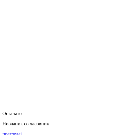
Останато
Новчаник со часовник
прегледај