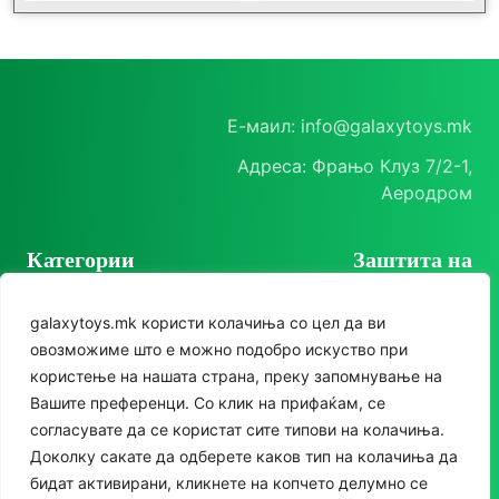
Е-маил: info@galaxytoys.mk
Адреса: Фрањо Клуз 7/2-1,
Аеродром
Категории
Заштита на
корисници
Играчки
galaxytoys.mk користи колачиња со цел да ви
Политика на
Сезонска опрема
овозможиме што е можно подобро искуство при
приватност
користење на нашата страна, преку запомнување на
Друштвени игри
Политика за колачиња
Следете нè
Вашите преференци. Со клик на прифаќам, се
За двор
согласувате да се користат сите типови на колачиња.
Instagram
Доколку сакате да одберете каков тип на колачиња да
Едукативни
бидат активирани, кликнете на копчето делумно се
Facebook