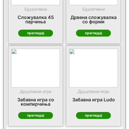
Едукативни
Едукативни
Сложувалка 45
Дрвена сложувалка
парчиња
со форми
прегледај
прегледај
Друштвени игри
Друштвени игри
Забавна игра со
Забавна игра Ludo
компирчиња
прегледај
прегледај