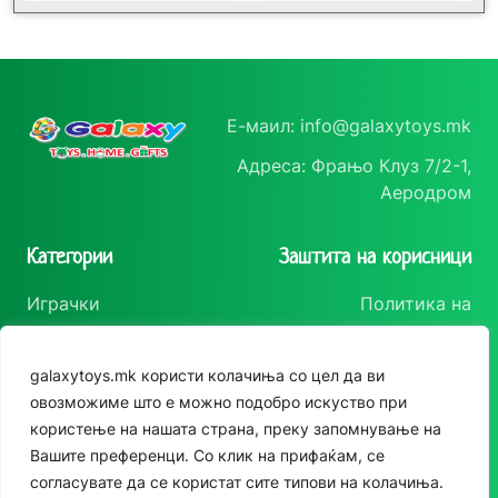
Е-маил: info@galaxytoys.mk
Адреса: Фрањо Клуз 7/2-1,
Аеродром
Категории
Заштита на корисници
Играчки
Политика на
приватност
Сезонска опрема
Политика за колачиња
galaxytoys.mk користи колачиња со цел да ви
Друштвени игри
Следете нè
овозможиме што е можно подобро искуство при
За двор
користење на нашата страна, преку запомнување на
Instagram
Вашите преференци. Со клик на прифаќам, се
Едукативни
Facebook
согласувате да се користат сите типови на колачиња.