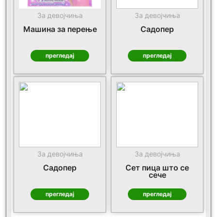
За девојчиња
За девојчиња
Машина за перење
Садопер
прегледај
прегледај
За девојчиња
За девојчиња
Садопер
Сет пица што се
сече
прегледај
прегледај