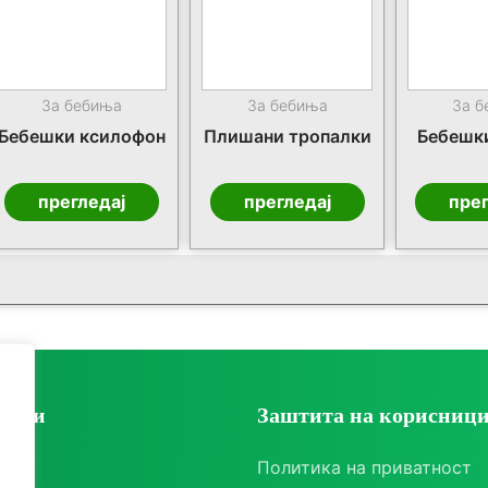
За бебиња
За бебиња
За 
Бебешки ксилофон
Плишани тропалки
Бебешки
прегледај
прегледај
прег
ории
Заштита на корисниц
ки
Политика на приватност