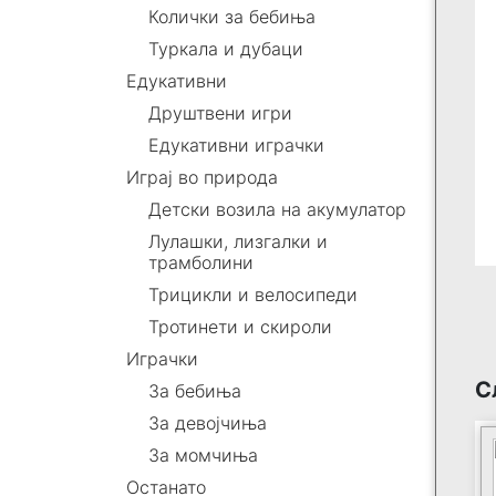
Колички за бебиња
Туркала и дубаци
Едукативни
Друштвени игри
Едукативни играчки
Играј во природа
Детски возила на акумулатор
Лулашки, лизгалки и
трамболини
Трицикли и велосипеди
Тротинети и скироли
Играчки
С
За бебиња
За девојчиња
За момчиња
Останато