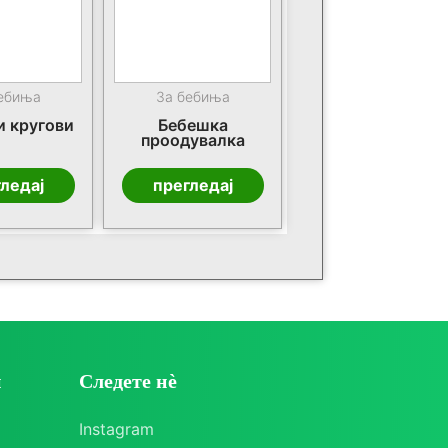
бебиња
За бебиња
 кругови
Бебешка
проодувалка
ледај
прегледај
и
Следете нè
Instagram