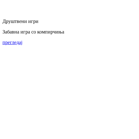
Друштвени игри
Забавна игра со компирчиња
прегледај