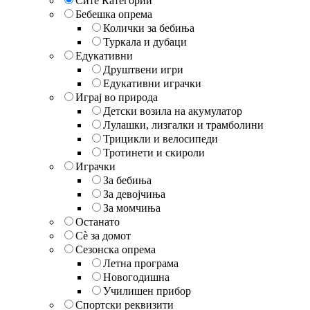
Сите Категории
Бебешка опрема
Колички за бебиња
Туркала и дубаци
Едукативни
Друштвени игри
Едукативни играчки
Играј во природа
Детски возила на акумулатор
Лулашки, лизгалки и трамболини
Трицикли и велосипеди
Тротинети и скироли
Играчки
За бебиња
За девојчиња
За момчиња
Останато
Сè за домот
Сезонска опрема
Летна програма
Новогодишна
Училишен прибор
Спортски реквизити