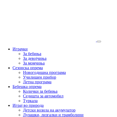
Играчки
За бебиња
За девојчиња
За момчиња
Сезонска опрема
Новогодишна програма
Училишен прибор
Летна програма
Бебешка опрема
Колички за бебиња
Седишта за автомобил
Tуркала
Играј во природа
Детски возила на акумулатор
Лулашки, лизгалки и трамболини