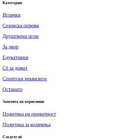
Категории
Играчки
Сезонска опрема
Друштвени игри
За двор
Едукативни
Сè за домот
Спортски реквизити
Останато
Заштита на корисници
Политика на приватност
Политика за колачиња
Следете нè