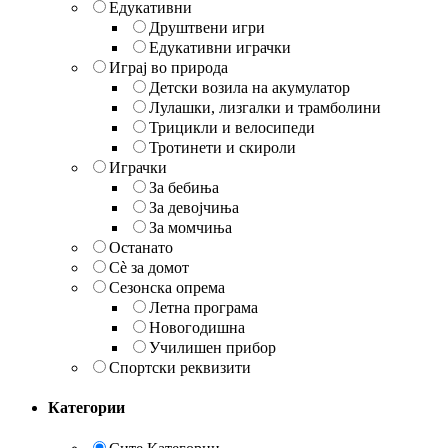
Едукативни
Друштвени игри
Едукативни играчки
Играј во природа
Детски возила на акумулатор
Лулашки, лизгалки и трамболини
Трицикли и велосипеди
Тротинети и скироли
Играчки
За бебиња
За девојчиња
За момчиња
Останато
Сè за домот
Сезонска опрема
Летна програма
Новогодишна
Училишен прибор
Спортски реквизити
Категории