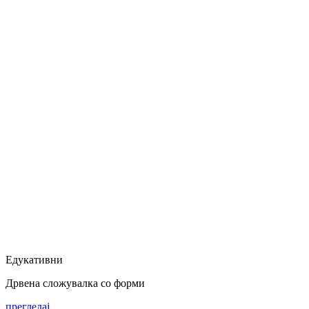
Едукативни
Дрвена сложувалка со форми
прегледај