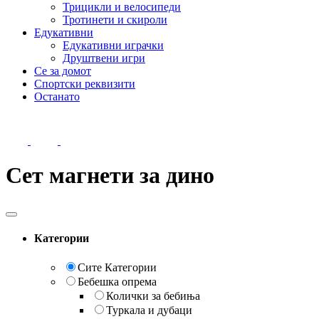
Трицикли и велосипеди
Тротинети и скироли
Едукативни
Едукативни играчки
Друштвени игри
Се за домот
Спортски реквизити
Останато
Сет магнети за дино
Категории
Сите Категории
Бебешка опрема
Колички за бебиња
Туркала и дубаци