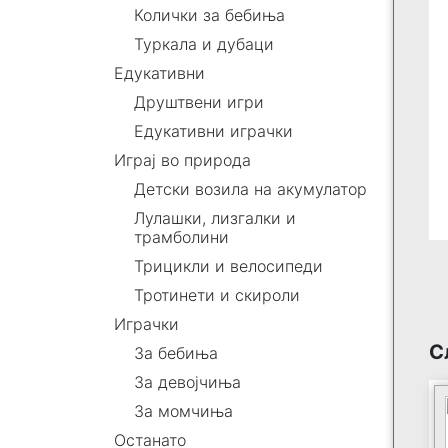
Колички за бебиња
Туркала и дубаци
Едукативни
Друштвени игри
Едукативни играчки
Играј во природа
Детски возила на акумулатор
Лулашки, лизгалки и
трамболини
Трицикли и велосипеди
Тротинети и скироли
Играчки
С
За бебиња
За девојчиња
За момчиња
Останато