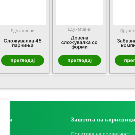
Едукативни
Едукативни
Друштв
Дрвена
Сложувалка 45
Забавна
сложувалка со
парчиња
комп
форми
прегледај
прегледај
прег
ории
Заштита на корисниц
ки
Политика на приватност