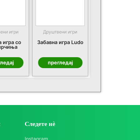
ени игри
Друштвени игри
 игра со
Забавна игра Ludo
ирчиња
ледај
прегледај
и
Следете нè
Instagram