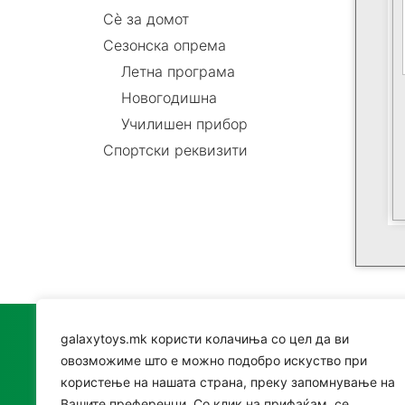
Сè за домот
Сезонска опрема
Летна програма
Новогодишна
Училишен прибор
Спортски реквизити
galaxytoys.mk користи колачиња со цел да ви
Катег
овозможиме што е можно подобро искуство при
користење на нашата страна, преку запомнување на
Играч
Вашите преференци. Со клик на прифаќам, се