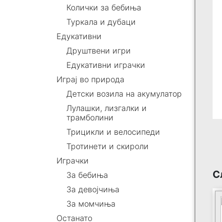
Колички за бебиња
Туркала и дубаци
Едукативни
Друштвени игри
Едукативни играчки
Играј во природа
Детски возила на акумулатор
Лулашки, лизгалки и
трамболини
Трицикли и велосипеди
Тротинети и скироли
Играчки
С
За бебиња
За девојчиња
За момчиња
Останато