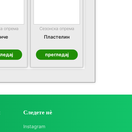
ка опрема
Сезонска опрема
нче
Пластелин
ледај
прегледај
и
Следете нè
Instagram