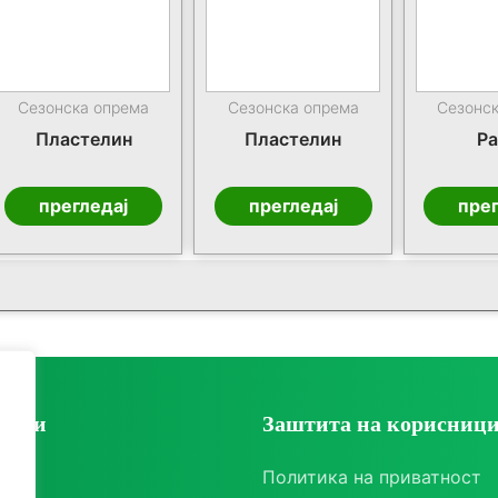
Сезонска опрема
Сезонска опрема
Сезонс
Пластелин
Пластелин
Ра
прегледај
прегледај
прег
ории
Заштита на корисниц
ки
Политика на приватност