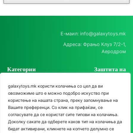
Е-маил: info@galaxytoys.mk
Адреса: Фрањо Клуз 7/2-1,
Аеродром
Категории
Заштита на
корисници
Играчки
galaxytoys.mk користи колачиња со цел да ви
Политика на
Сезонска опрема
овозможиме што е можно подобро искуство при
приватност
користење на нашата страна, преку запомнување на
Друштвени игри
Политика за колачиња
Следете нè
Вашите преференци. Со клик на прифаќам, се
За двор
согласувате да се користат сите типови на колачиња.
Instagram
Доколку сакате да одберете каков тип на колачиња да
Едукативни
бидат активирани, кликнете на копчето делумно се
Facebook