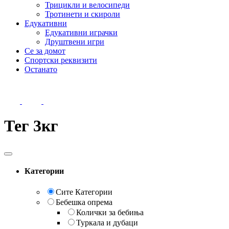
Трицикли и велосипеди
Тротинети и скироли
Едукативни
Едукативни играчки
Друштвени игри
Се за домот
Спортски реквизити
Останато
Тег 3кг
Категории
Сите Категории
Бебешка опрема
Колички за бебиња
Туркала и дубаци