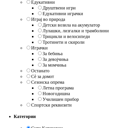
Едукативни
Друштвени игри
Едукативни играчки
Играј во природа
Детски возила на акумулатор
Лулашки, лизгалки и трамболини
Трицикли и велосипеди
Тротинети и скироли
Играчки
За бебиња
За девојчиња
За момчиња
Останато
Сè за домот
Сезонска опрема
Летна програма
Новогодишна
Училишен прибор
Спортски реквизити
Категории