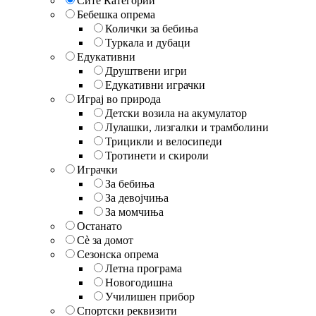
Сите Категории
Бебешка опрема
Колички за бебиња
Туркала и дубаци
Едукативни
Друштвени игри
Едукативни играчки
Играј во природа
Детски возила на акумулатор
Лулашки, лизгалки и трамболини
Трицикли и велосипеди
Тротинети и скироли
Играчки
За бебиња
За девојчиња
За момчиња
Останато
Сè за домот
Сезонска опрема
Летна програма
Новогодишна
Училишен прибор
Спортски реквизити