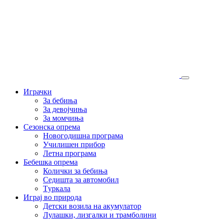
Играчки
За бебиња
За девојчиња
За момчиња
Сезонска опрема
Новогодишна програма
Училишен прибор
Летна програма
Бебешка опрема
Колички за бебиња
Седишта за автомобил
Tуркала
Играј во природа
Детски возила на акумулатор
Лулашки, лизгалки и трамболини