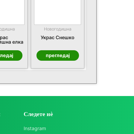
одишна
Новогодишна
рас
Украс Снешко
ишна елка
ледај
прегледај
и
Следете нè
Instagram