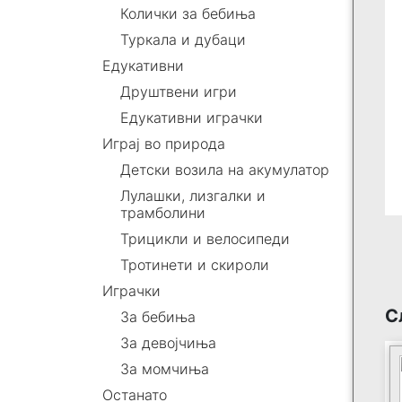
Колички за бебиња
Туркала и дубаци
Едукативни
Друштвени игри
Едукативни играчки
Играј во природа
Детски возила на акумулатор
Лулашки, лизгалки и
трамболини
Трицикли и велосипеди
Тротинети и скироли
Играчки
С
За бебиња
За девојчиња
За момчиња
Останато