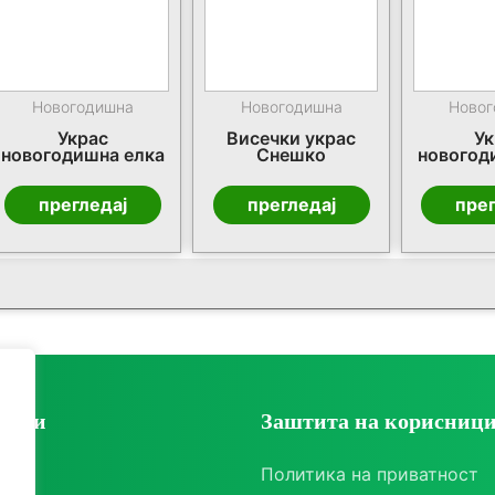
Новогодишна
Новогодишна
Новог
Украс
Висечки украс
Ук
новогодишна елка
Снешко
новогод
прегледај
прегледај
прег
ории
Заштита на корисниц
ки
Политика на приватност