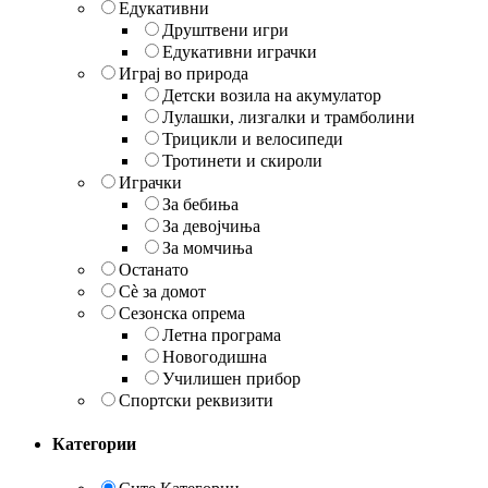
Едукативни
Друштвени игри
Едукативни играчки
Играј во природа
Детски возила на акумулатор
Лулашки, лизгалки и трамболини
Трицикли и велосипеди
Тротинети и скироли
Играчки
За бебиња
За девојчиња
За момчиња
Останато
Сè за домот
Сезонска опрема
Летна програма
Новогодишна
Училишен прибор
Спортски реквизити
Категории