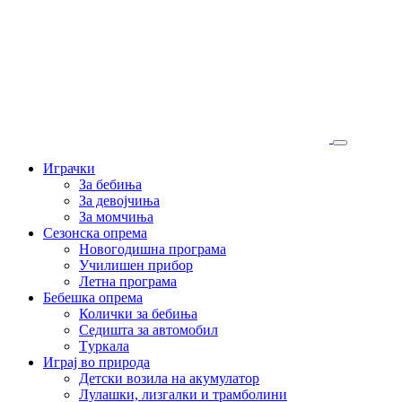
Играчки
За бебиња
За девојчиња
За момчиња
Сезонска опрема
Новогодишна програма
Училишен прибор
Летна програма
Бебешка опрема
Колички за бебиња
Седишта за автомобил
Tуркала
Играј во природа
Детски возила на акумулатор
Лулашки, лизгалки и трамболини