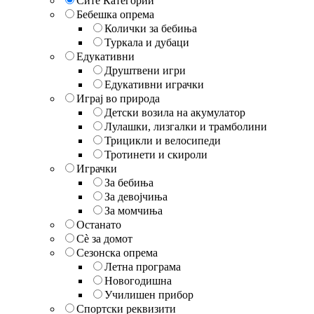
Сите Категории
Бебешка опрема
Колички за бебиња
Туркала и дубаци
Едукативни
Друштвени игри
Едукативни играчки
Играј во природа
Детски возила на акумулатор
Лулашки, лизгалки и трамболини
Трицикли и велосипеди
Тротинети и скироли
Играчки
За бебиња
За девојчиња
За момчиња
Останато
Сè за домот
Сезонска опрема
Летна програма
Новогодишна
Училишен прибор
Спортски реквизити