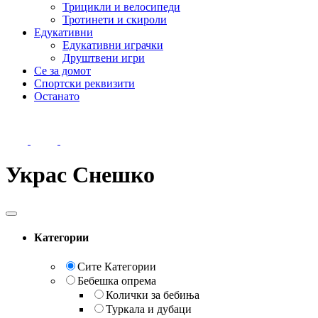
Трицикли и велосипеди
Тротинети и скироли
Едукативни
Едукативни играчки
Друштвени игри
Се за домот
Спортски реквизити
Останато
Украс Снешко
Категории
Сите Категории
Бебешка опрема
Колички за бебиња
Туркала и дубаци