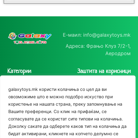
Е-маил: info@galaxytoys.mk
Адреса: Фрањо Клуз 7/2-1,
Аеродром
Категории
Заштита на корисници
Играчки
Политика на
galaxytoys.mk користи колачиња со цел да ви
приватност
Сезонска опрема
овозможиме што е можно подобро искуство при
Политика за колачиња
користење на нашата страна, преку запомнување на
Друштвени игри
Следете нè
Вашите преференци. Со клик на прифаќам, се
За двор
согласувате да се користат сите типови на колачиња.
Instagram
Доколку сакате да одберете каков тип на колачиња да
Едукативни
бидат активирани, кликнете на копчето делумно се
Facebook