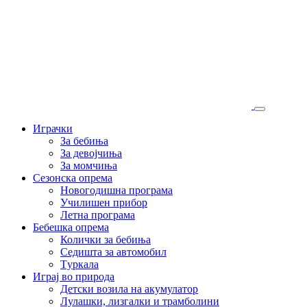
Играчки
За бебиња
За девојчиња
За момчиња
Сезонска опрема
Новогодишна програма
Училишен прибор
Летна програма
Бебешка опрема
Колички за бебиња
Седишта за автомобил
Tуркала
Играј во природа
Детски возила на акумулатор
Лулашки, лизгалки и трамболини