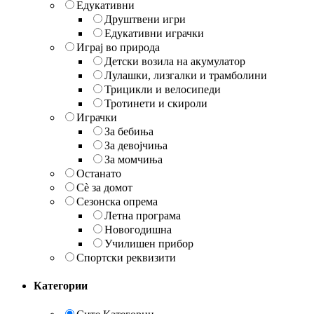
Едукативни
Друштвени игри
Едукативни играчки
Играј во природа
Детски возила на акумулатор
Лулашки, лизгалки и трамболини
Трицикли и велосипеди
Тротинети и скироли
Играчки
За бебиња
За девојчиња
За момчиња
Останато
Сè за домот
Сезонска опрема
Летна програма
Новогодишна
Училишен прибор
Спортски реквизити
Категории