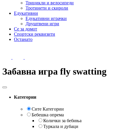
Трицикли и велосипеди
Тротинети и скироли
Едукативни
Едукативни играчки
Друштвени игри
Се за домот
Спортски реквизити
Останато
Забавна игра fly swatting
Категории
Сите Категории
Бебешка опрема
Колички за бебиња
Туркала и дубаци