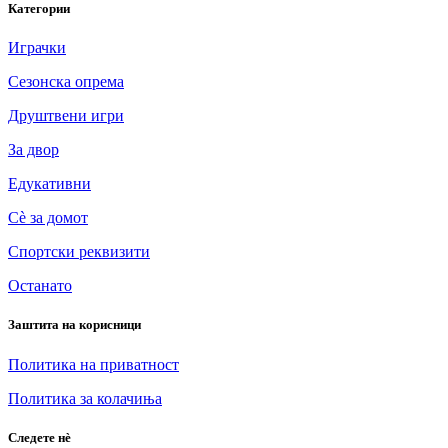
Категории
Играчки
Сезонска опрема
Друштвени игри
За двор
Едукативни
Сè за домот
Спортски реквизити
Останато
Заштита на корисници
Политика на приватност
Политика за колачиња
Следете нè