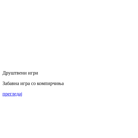
Друштвени игри
Забавна игра со компирчиња
прегледај