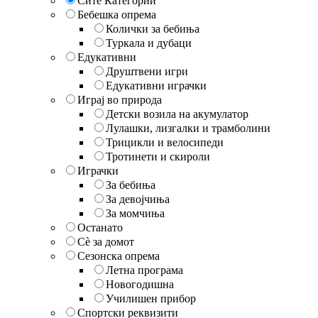
Сите Категории
Бебешка опрема
Колички за бебиња
Туркала и дубаци
Едукативни
Друштвени игри
Едукативни играчки
Играј во природа
Детски возила на акумулатор
Лулашки, лизгалки и трамболини
Трицикли и велосипеди
Тротинети и скироли
Играчки
За бебиња
За девојчиња
За момчиња
Останато
Сè за домот
Сезонска опрема
Летна програма
Новогодишна
Училишен прибор
Спортски реквизити