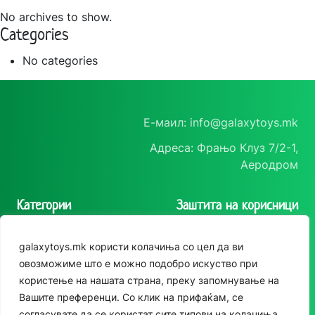
No archives to show.
Categories
No categories
Е-маил: info@galaxytoys.mk
Адреса: Фрањо Клуз 7/2-1,
Аеродром
Категории
Заштита на корисници
Играчки
Политика на
galaxytoys.mk користи колачиња со цел да ви
приватност
Сезонска опрема
Следете нè
овозможиме што е можно подобро искуство при
Политика за колачиња
користење на нашата страна, преку запомнување на
Друштвени игри
Instagram
Вашите преференци. Со клик на прифаќам, се
За двор
согласувате да се користат сите типови на колачиња.