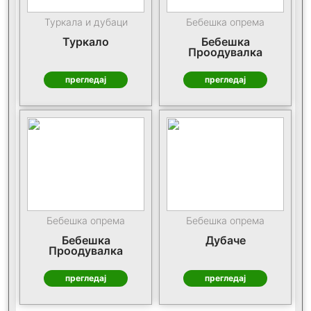
Туркала и дубаци
Бебешка опрема
Туркало
Бебешка
Проодувалка
прегледај
прегледај
Бебешка опрема
Бебешка опрема
Бебешка
Дубаче
Проодувалка
прегледај
прегледај