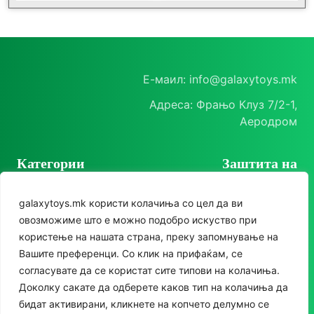
Е-маил: info@galaxytoys.mk
Адреса: Фрањо Клуз 7/2-1,
Аеродром
Категории
Заштита на
корисници
Играчки
galaxytoys.mk користи колачиња со цел да ви
Политика на
Сезонска опрема
овозможиме што е можно подобро искуство при
приватност
користење на нашата страна, преку запомнување на
Друштвени игри
Политика за колачиња
Следете нè
Вашите преференци. Со клик на прифаќам, се
За двор
согласувате да се користат сите типови на колачиња.
Instagram
Доколку сакате да одберете каков тип на колачиња да
Едукативни
бидат активирани, кликнете на копчето делумно се
Facebook