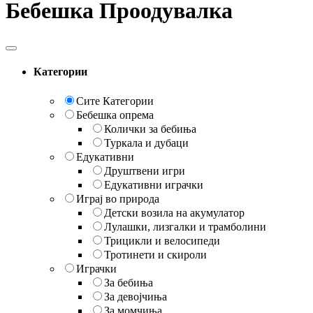
Бебешка Проодувалка
Категории
Сите Категории
Бебешка опрема
Колички за бебиња
Туркала и дубаци
Едукативни
Друштвени игри
Едукативни играчки
Играј во природа
Детски возила на акумулатор
Лулашки, лизгалки и трамболини
Трицикли и велосипеди
Тротинети и скироли
Играчки
За бебиња
За девојчиња
За момчиња