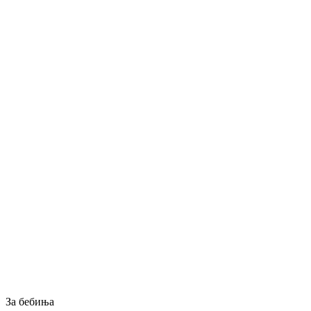
За бебиња