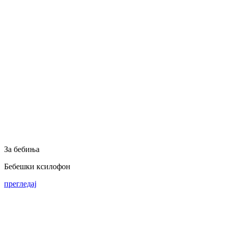
За бебиња
Бебешки ксилофон
прегледај