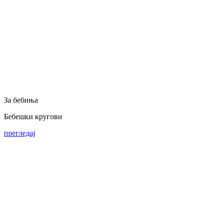
За бебиња
Бебешки кругови
прегледај