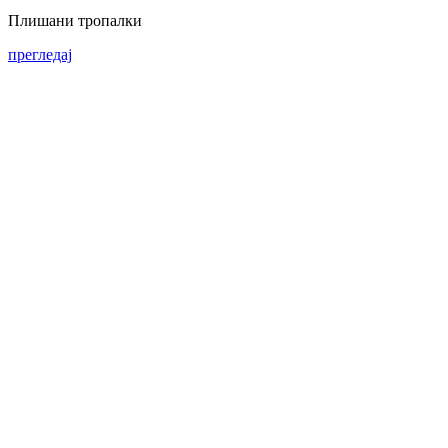
Плишани тропалки
прегледај