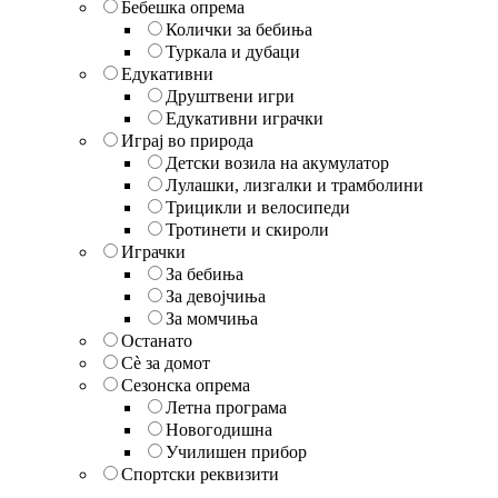
Бебешка опрема
Колички за бебиња
Туркала и дубаци
Едукативни
Друштвени игри
Едукативни играчки
Играј во природа
Детски возила на акумулатор
Лулашки, лизгалки и трамболини
Трицикли и велосипеди
Тротинети и скироли
Играчки
За бебиња
За девојчиња
За момчиња
Останато
Сè за домот
Сезонска опрема
Летна програма
Новогодишна
Училишен прибор
Спортски реквизити