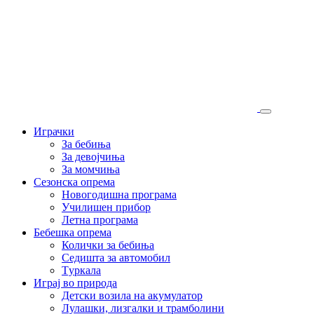
Играчки
За бебиња
За девојчиња
За момчиња
Сезонска опрема
Новогодишна програма
Училишен прибор
Летна програма
Бебешка опрема
Колички за бебиња
Седишта за автомобил
Tуркала
Играј во природа
Детски возила на акумулатор
Лулашки, лизгалки и трамболини