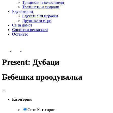
Трицикли и велосипеди
Тротинети и скироли
Едукативни
Едукативни играчки
Друштвени игри
Се за домот
Спортски реквизити
Останато
Present:
Дубаци
Бебешка проодувалка
Категории
Сите Категории