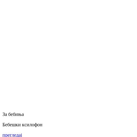
За бебиња
Бебешки ксилофон
прегледај