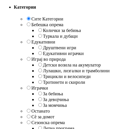
Категории
Сите Категории
Бебешка опрема
Колички за бебиња
Туркала и дубаци
Едукативни
Друштвени игри
Едукативни играчки
Играј во природа
Детски возила на акумулатор
Лулашки, лизгалки и трамболини
Трицикли и велосипеди
Тротинети и скироли
Играчки
За бебиња
За девојчиња
За момчиња
Останато
Сè за домот
Сезонска опрема
Летна програма