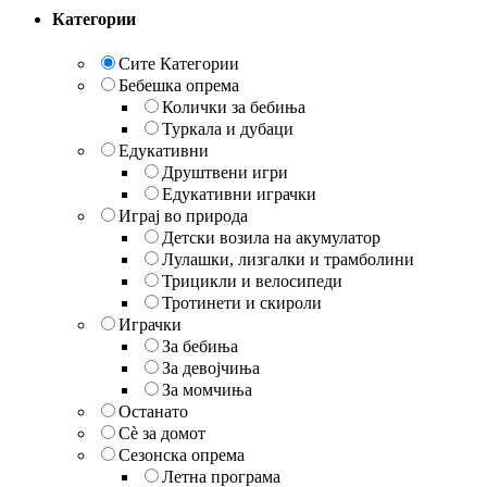
Категории
Сите Категории
Бебешка опрема
Колички за бебиња
Туркала и дубаци
Едукативни
Друштвени игри
Едукативни играчки
Играј во природа
Детски возила на акумулатор
Лулашки, лизгалки и трамболини
Трицикли и велосипеди
Тротинети и скироли
Играчки
За бебиња
За девојчиња
За момчиња
Останато
Сè за домот
Сезонска опрема
Летна програма