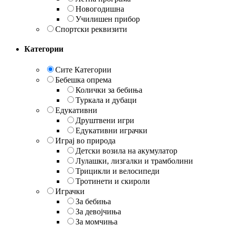
Новогодишна
Училишен прибор
Спортски реквизити
Категории
Сите Категории
Бебешка опрема
Колички за бебиња
Туркала и дубаци
Едукативни
Друштвени игри
Едукативни играчки
Играј во природа
Детски возила на акумулатор
Лулашки, лизгалки и трамболини
Трицикли и велосипеди
Тротинети и скироли
Играчки
За бебиња
За девојчиња
За момчиња