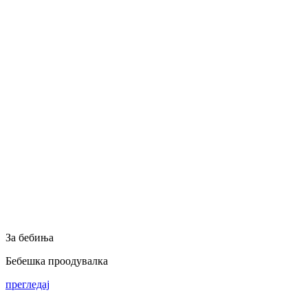
За бебиња
Бебешка проодувалка
прегледај