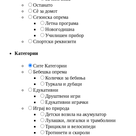
Останато
Сè за домот
Сезонска опрема
Летна програма
Новогодишна
Училишен прибор
Спортски реквизити
Категории
Сите Категории
Бебешка опрема
Колички за бебиња
Туркала и дубаци
Едукативни
Друштвени игри
Едукативни играчки
Играј во природа
Детски возила на акумулатор
Лулашки, лизгалки и трамболини
Трицикли и велосипеди
Тротинети и скироли