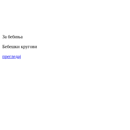
За бебиња
Бебешки кругови
прегледај