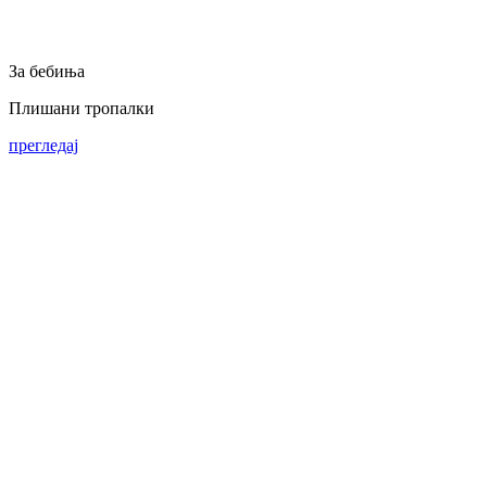
За бебиња
Плишани тропалки
прегледај